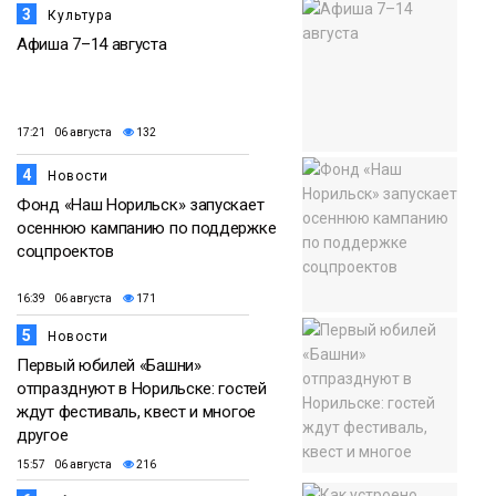
3
Культура
Афиша 7–14 августа
17:21 06 августа
132
4
Новости
Фонд «Наш Норильск» запускает
осеннюю кампанию по поддержке
соцпроектов
16:39 06 августа
171
5
Новости
Первый юбилей «Башни»
отпразднуют в Норильске: гостей
ждут фестиваль, квест и многое
другое
15:57 06 августа
216