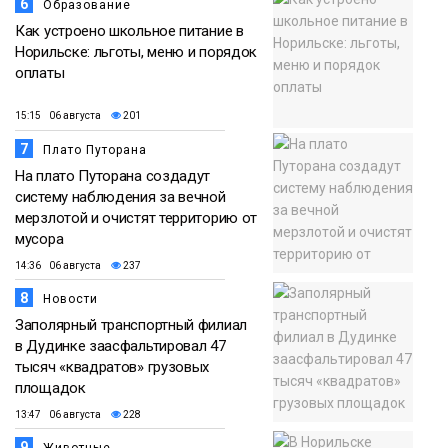
6
Образование
Как устроено школьное питание в
Норильске: льготы, меню и порядок
оплаты
15:15 06 августа
201
7
Плато Путорана
На плато Путорана создадут
систему наблюдения за вечной
мерзлотой и очистят территорию от
мусора
14:36 06 августа
237
8
Новости
Заполярный транспортный филиал
в Дудинке заасфальтировал 47
тысяч «квадратов» грузовых
площадок
13:47 06 августа
228
9