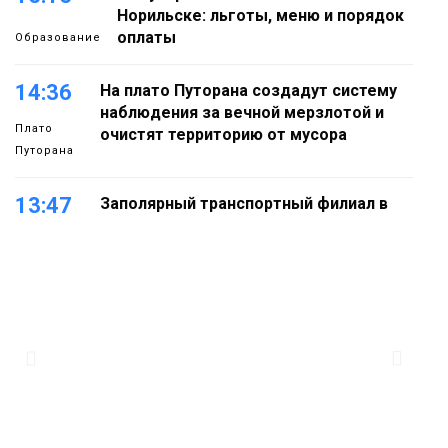
Норильске: льготы, меню и порядок
оплаты
Образование
14:36
На плато Путорана создадут систему
наблюдения за вечной мерзлотой и
Плато
очистят территорию от мусора
Путорана
13:47
Заполярный транспортный филиал в
Дудинке заасфальтировал 47 тысяч
«квадратов» грузовых площадок
Новости
13:10
В Норильске лыжную базу «Оль-Гуль»
закрыли из-за появления медведя
Животные
12:25
Барнаул обошёл Красноярск в
списке городов, откуда приехали
Проекты
норильчане