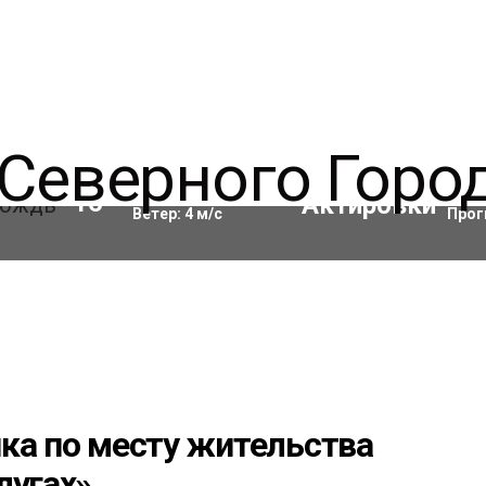
Влажность:
90
%
Акти
16
°C
Ветер:
4
м/с
Прог
ка по месту жительства
лугах»