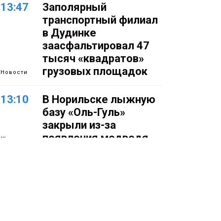
13:47
Заполярный
транспортный филиал
в Дудинке
заасфальтировал 47
тысяч «квадратов»
грузовых площадок
Новости
13:10
В Норильске лыжную
базу «Оль-Гуль»
закрыли из-за
появления медведя
Животные
12:25
Барнаул обошёл
Красноярск в
списке городов,
откуда приехали
Проекты
норильчане
Медиакомпании