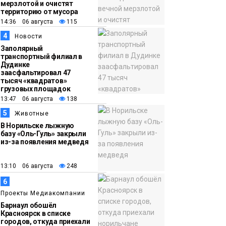
10 августа
Новости
мерзлотой и очистят
территорию от мусора
14:36 06 августа
115
09:37
Норильск зовёт на
4
Новости
фотоконкурс,
Заполярный
посвященный
транспортный филиал в
Дудинке
главному
заасфальтировал 47
туристическому
тысяч «квадратов»
грузовых площадок
празднику
Новости
13:47 06 августа
138
5
Животные
В Норильске лыжную
базу «Оль-Гуль» закрыли
из-за появления медведя
13:10 06 августа
248
6
Проекты Медиакомпании
Барнаул обошёл
Красноярск в списке
городов, откуда приехали