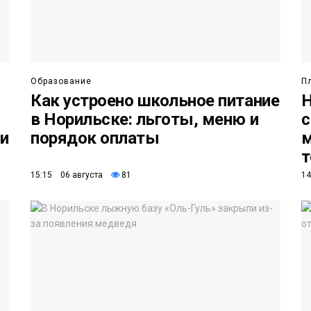
Образование
П
Как устроено школьное питание
Н
в Норильске: льготы, меню и
с
 и
порядок оплаты
м
т
15:15 06 августа
81
14