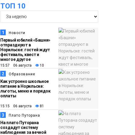
ТОП 10
11:41
Железному коню не
место в подъезде:
где норильчанам
1
Новости
парковать велосипед
Общество
Первый юбилей «Башни»
отпразднуют в
Норильске: гостей ждут
11:04
Преподаватель
фестиваль, квест и
многое другое
норильской
15:57 06 августа
10
«художки» стала
2
Образование
призёром
Как устроено школьное
международного
питание в Норильске:
льготы, меню и порядок
конкурса
Культура
оплаты
15:15 06 августа
81
10:19
Иллюминация
3
Плато Путорана
«Сказочный лес» в
На плато Путорана
Норильске зажжётся
создадут систему
наблюдения за вечной