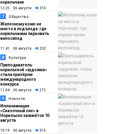
норильчане
12:25 06 августа
310
7
Общество
Железному коню не
место в подъезде: где
норильчанам парковать
велосипед
11:41 06 августа
232
8
Культура
Преподаватель
норильской «художки»
стала призёром
международного
конкурса
11:04 06 августа
272
9
Новости
Иллюминация
«Сказочный лес» в
Норильске зажжётся 10
августа
10:19 06 августа
316