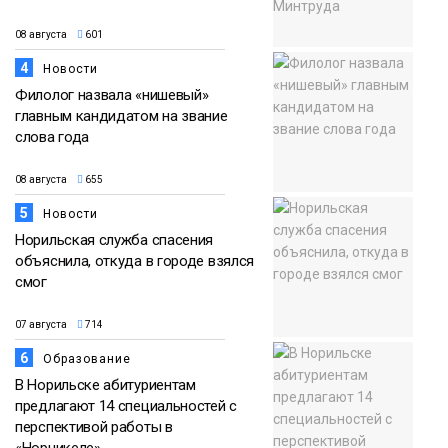
08 августа
601
4
Новости
Филолог назвала «нишевый»
главным кандидатом на звание
слова года
08 августа
655
5
Новости
Норильская служба спасения
объяснила, откуда в городе взялся
смог
07 августа
714
6
Образование
В Норильске абитуриентам
предлагают 14 специальностей с
перспективой работы в