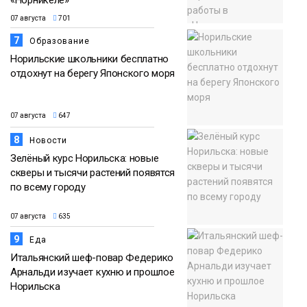
«Норникеле»
07 августа
701
7
Образование
Норильские школьники бесплатно
отдохнут на берегу Японского моря
07 августа
647
8
Новости
Зелёный курс Норильска: новые
скверы и тысячи растений появятся
по всему городу
07 августа
635
9
Еда
Итальянский шеф-повар Федерико
Арнальди изучает кухню и прошлое
Норильска