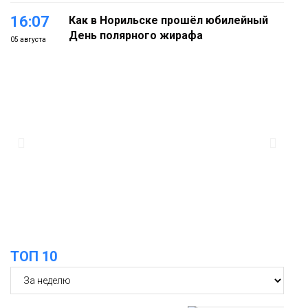
16:07
Как в Норильске прошёл юбилейный
День полярного жирафа
05 августа
Культура
15:22
Енисей проверил на прочность: в
Дудинке впервые состоялся заплыв X-
05 августа
WATERS на 12 км
Спорт
15:00
Юбилейный X-WATERS собрал в
Дудинке более 120 пловцов со всей
05 августа
России
Фото
ТОП 10