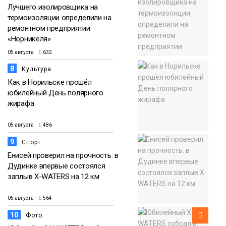
Лучшего изолировщика на
термоизоляции определили на
ремонтном предприятии
«Норникеля»
05 августа
632
8
Культура
Как в Норильске прошёл
юбилейный День полярного
жирафа
05 августа
486
9
Спорт
Енисей проверил на прочность: в
Дудинке впервые состоялся
заплыв X-WATERS на 12 км
05 августа
564
10
Фото