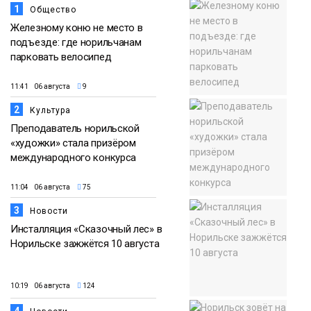
1
Общество
Железному коню не место в
подъезде: где норильчанам
парковать велосипед
11:41 06 августа
9
2
Культура
Преподаватель норильской
«художки» стала призёром
международного конкурса
11:04 06 августа
75
3
Новости
Инсталляция «Сказочный лес» в
Норильске зажжётся 10 августа
10:19 06 августа
124