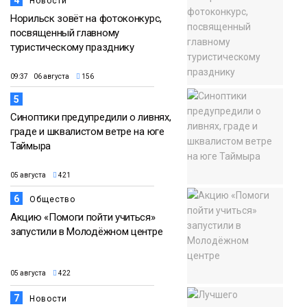
4
Новости
Норильск зовёт на фотоконкурс,
посвященный главному
туристическому празднику
09:37 06 августа
156
5
Синоптики предупредили о ливнях,
граде и шквалистом ветре на юге
Таймыра
05 августа
421
6
Общество
Акцию «Помоги пойти учиться»
запустили в Молодёжном центре
05 августа
422
7
Новости