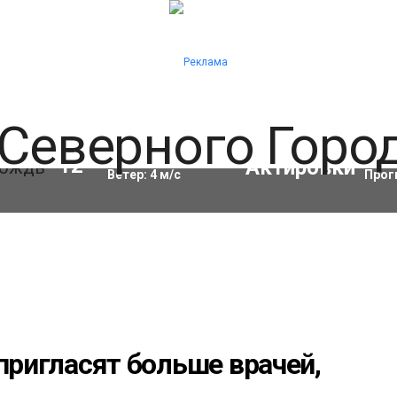
Влажность:
93
%
Акти
12
°C
Ветер:
4
м/с
Прог
 пригласят больше врачей,