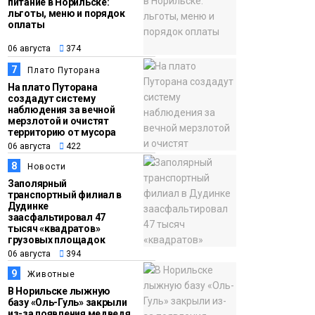
питание в Норильске:
льготы, меню и порядок
оплаты
06 августа
374
7
Плато Путорана
На плато Путорана
создадут систему
наблюдения за вечной
мерзлотой и очистят
территорию от мусора
06 августа
422
8
Новости
Заполярный
транспортный филиал в
Дудинке
заасфальтировал 47
тысяч «квадратов»
грузовых площадок
06 августа
394
9
Животные
В Норильске лыжную
базу «Оль-Гуль» закрыли
из-за появления медведя