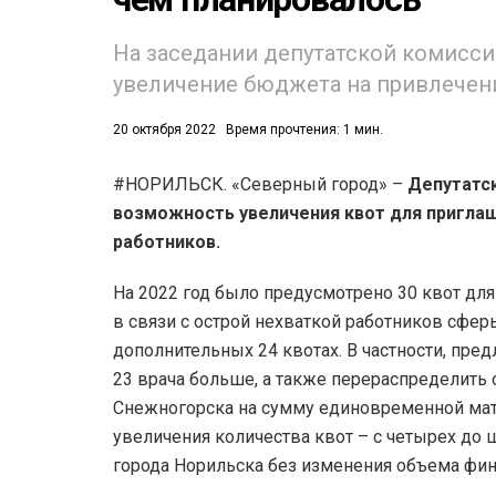
На заседании депутатской комисси
увеличение бюджета на привлечен
Р
(1719)
20 октября 2022
Время прочтения: 1 мин.
ВАНИЕ
(541)
#НОРИЛЬСК. «Северный город» –
Депутатск
возможность увеличения квот для приглаш
работников.
На 2022 год было предусмотрено 30 квот для
в связи с острой нехваткой работников сфе
дополнительных 24 квотах. В частности, пре
23 врача больше, а также перераспределить 
Снежногорска на сумму единовременной мат
увеличения количества квот – с четырех до 
города Норильска без изменения объема фи