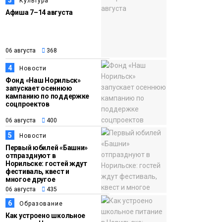
3
Культура
закрыли из-за
Афиша 7–14 августа
появления медведя
Животные
12:25
Барнаул обошёл
06 августа
368
06 августа
Красноярск в
4
Новости
списке городов,
Фонд «Наш Норильск»
запускает осеннюю
откуда приехали
Проекты
кампанию по поддержке
норильчане
соцпроектов
Медиакомпании
06 августа
400
5
Новости
Первый юбилей «Башни»
отпразднуют в
Норильске: гостей ждут
фестиваль, квест и
многое другое
06 августа
435
6
Образование
Как устроено школьное