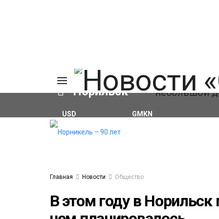
Норильск
USD
GMKN
₽81.41
(+0.59%)
₽127.86
(+0.28%)
ция
ма
кты
ика
ьзование
алов
Главная
Новости
Общество
а
В этом году в Норильск
чем планировалось