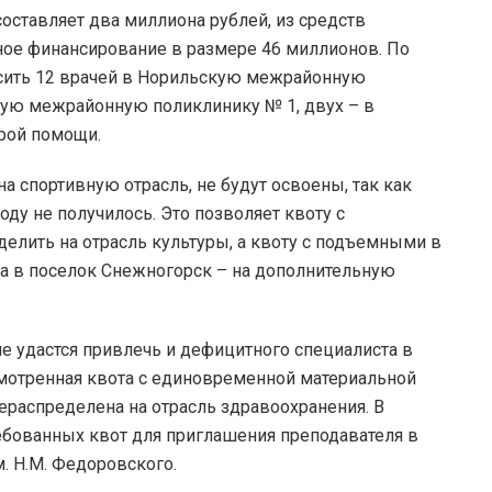
оставляет два миллиона рублей, из средств
ное финансирование в размере 46 миллионов. По
сить 12 врачей в Норильскую межрайонную
кую межрайонную поликлинику № 1, двух – в
орой помощи.
а спортивную отрасль, не будут освоены, так как
оду не получилось. Это позволяет квоту с
елить на отрасль культуры, а квоту с подъемными в
а в поселок Снежногорск – на дополнительную
не удастся привлечь и дефицитного специалиста в
мотренная квота с единовременной материальной
распределена на отрасль здравоохранения. В
ебованных квот для приглашения преподавателя в
. Н.М. Федоровского.