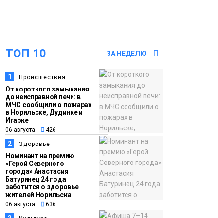
оплаты
Образование
14:36
На плато Путорана
06 августа
создадут систему
ТОП 10
ЗА НЕДЕЛЮ
наблюдения за вечной
мерзлотой и очистят
Плато
1
Происшествия
территорию от мусора
Путорана
От короткого замыкания
до неисправной печи: в
МЧС сообщили о пожарах
13:47
Заполярный
в Норильске, Дудинке и
Игарке
06 августа
транспортный филиал
06 августа
426
в Дудинке
2
Здоровье
заасфальтировал 47
Номинант на премию
тысяч «квадратов»
«Герой Северного
города» Анастасия
грузовых площадок
Новости
Батуринец 24 года
заботится о здоровье
жителей Норильска
13:10
В Норильске лыжную
06 августа
636
06 августа
базу «Оль-Гуль»