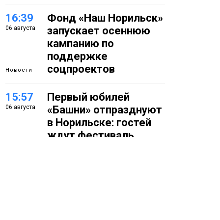
16:39
Фонд «Наш Норильск»
06 августа
запускает осеннюю
кампанию по
поддержке
соцпроектов
Новости
15:57
Первый юбилей
06 августа
«Башни» отпразднуют
в Норильске: гостей
ждут фестиваль,
квест и многое другое
Новости
15:15
Как устроено
06 августа
школьное питание в
Норильске: льготы,
меню и порядок