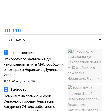
списке городов, откуда приехали
Проекты
норильчане
Медиакомпании
ТОП 10
1
Происшествия
От короткого замыкания до
неисправной печи: в МЧС сообщили
о пожарах в Норильске, Дудинке и
Игарке
18:25 06 августа
268
2
Здоровье
Номинант на премию «Герой
Северного города» Анастасия
Батуринец 24 года заботится о