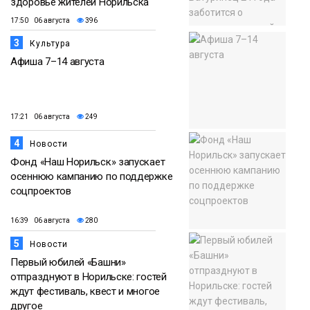
здоровье жителей Норильска
17:50 06 августа
396
3
Культура
Афиша 7–14 августа
17:21 06 августа
249
4
Новости
Фонд «Наш Норильск» запускает
осеннюю кампанию по поддержке
соцпроектов
16:39 06 августа
280
5
Новости
Первый юбилей «Башни»
отпразднуют в Норильске: гостей
ждут фестиваль, квест и многое
другое