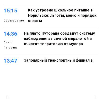
15:15
Как устроено школьное питание в
Норильске: льготы, меню и порядок
оплаты
Образование
14:36
На плато Путорана создадут систему
наблюдения за вечной мерзлотой и
Плато
очистят территорию от мусора
Путорана
13:47
Заполярный транспортный филиал в
Дудинке заасфальтировал 47 тысяч
«квадратов» грузовых площадок
Новости
13:10
В Норильске лыжную базу «Оль-Гуль»
закрыли из-за появления медведя
Животные
12:25
Барнаул обошёл Красноярск в