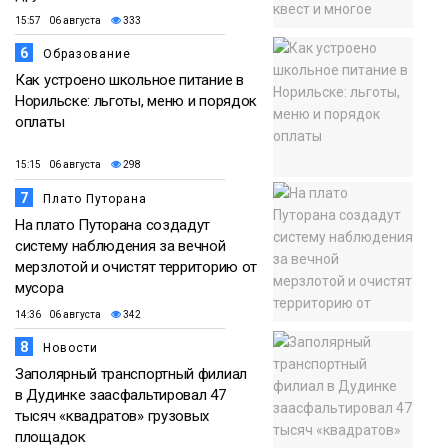
15:57 06 августа
333
6
Образование
Как устроено школьное питание в
Норильске: льготы, меню и порядок
оплаты
15:15 06 августа
298
7
Плато Путорана
На плато Путорана создадут
систему наблюдения за вечной
мерзлотой и очистят территорию от
мусора
14:36 06 августа
342
8
Новости
Заполярный транспортный филиал
в Дудинке заасфальтировал 47
тысяч «квадратов» грузовых
площадок