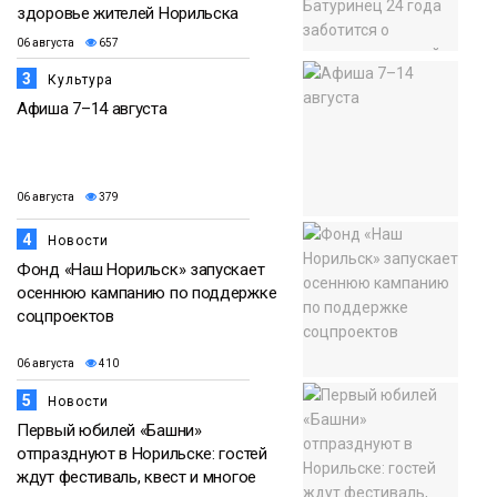
здоровье жителей Норильска
06 августа
657
3
Культура
Афиша 7–14 августа
06 августа
379
4
Новости
Фонд «Наш Норильск» запускает
осеннюю кампанию по поддержке
соцпроектов
06 августа
410
5
Новости
Первый юбилей «Башни»
отпразднуют в Норильске: гостей
ждут фестиваль, квест и многое