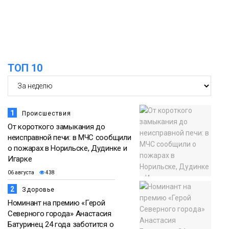
13:10
В Норильске лыжную базу «Оль-Гуль»
закрыли из-за появления медведя
06 августа
Животные
ТОП 10
12:25
Барнаул обошёл Красноярск в
списке городов, откуда приехали
06 августа
норильчане
Проекты
1
Происшествия
Медиакомпании
От короткого замыкания до
неисправной печи: в МЧС сообщили
о пожарах в Норильске, Дудинке и
Игарке
06 августа
438
2
Здоровье
Номинант на премию «Герой
Северного города» Анастасия
Батуринец 24 года заботится о