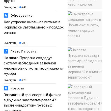
другое
06 августа
449
6
Образование
Как устроено школьное питание в
Норильске: льготы, меню и порядок
оплаты
06 августа
381
7
Плато Путорана
На плато Путорана создадут
систему наблюдения за вечной
мерзлотой и очистят территорию от
мусора
06 августа
428
8
Новости
Заполярный транспортный филиал
в Дудинке заасфальтировал 47
тысяч «квадратов» грузовых
площадок