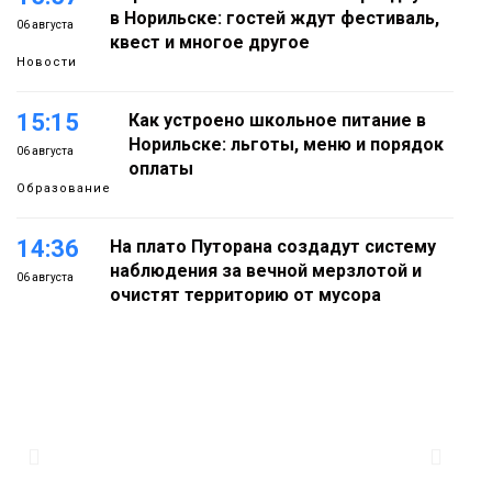
в Норильске: гостей ждут фестиваль,
06 августа
квест и многое другое
Новости
15:15
Как устроено школьное питание в
Норильске: льготы, меню и порядок
06 августа
оплаты
Образование
14:36
На плато Путорана создадут систему
наблюдения за вечной мерзлотой и
06 августа
очистят территорию от мусора
Плато
Путорана
13:47
Заполярный транспортный филиал в
Дудинке заасфальтировал 47 тысяч
06 августа
«квадратов» грузовых площадок
Новости