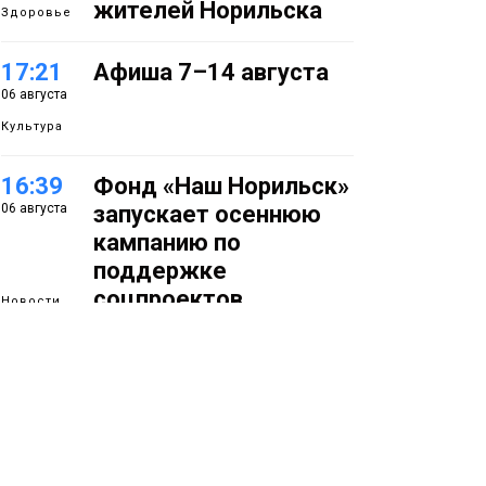
жителей Норильска
Здоровье
17:21
Афиша 7–14 августа
06 августа
Культура
16:39
Фонд «Наш Норильск»
06 августа
запускает осеннюю
кампанию по
поддержке
соцпроектов
Новости
15:57
Первый юбилей
06 августа
«Башни» отпразднуют
в Норильске: гостей
ждут фестиваль,
квест и многое другое
Новости