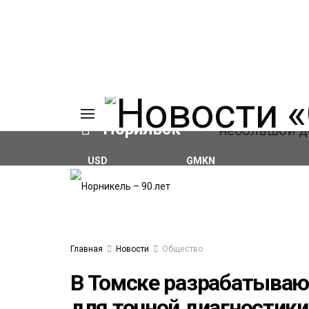
Норильск
USD
GMKN
₽81.41
(+0.59%)
₽127.86
(+0.28%)
ИЯ
А
Ы
А
ОВАНИЕ
Главная
Новости
Общество
ЛОВ
В Томске разрабатываю
для точной диагностики