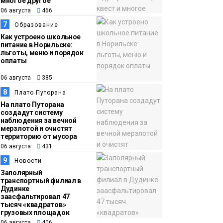
многое другое
06 августа
466
7
Образование
Как устроено школьное
питание в Норильске:
льготы, меню и порядок
оплаты
06 августа
385
8
Плато Путорана
На плато Путорана
создадут систему
наблюдения за вечной
мерзлотой и очистят
территорию от мусора
06 августа
431
9
Новости
Заполярный
транспортный филиал в
Дудинке
заасфальтировал 47
тысяч «квадратов»
грузовых площадок
06 августа
406