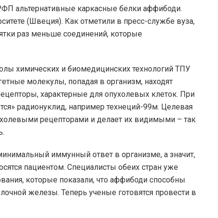
РФП альтернативные каркасные белки аффибоди.
ситете (Швеция). Как отметили в пресс-службе вуза,
ятки раз меньше соединений, которые
колы химических и биомедицинских технологий ТПУ
гетные молекулы, попадая в организм, находят
ецепторы, характерные для опухолевых клеток. При
ся» радионуклид, например технеций-99м. Целевая
холевыми рецепторами и делает их видимыми – так
ь.
инимальный иммунный ответ в организме, а значит,
осятся пациентом. Специалисты обеих стран уже
вания, которые показали, что аффибоди способны
очной железы. Теперь ученые готовятся провести в