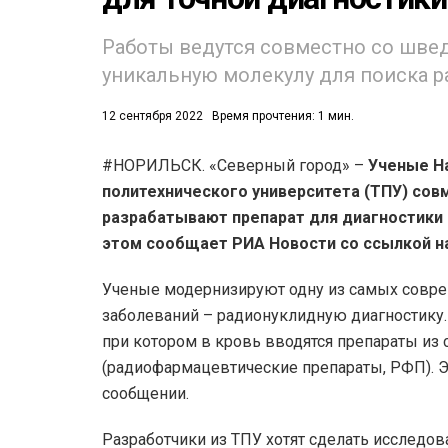
53)
Работы ведутся совместно со шве
уникальную молекулу для поиска р
558)
12 сентября 2022
Время прочтения: 1 мин.
#НОРИЛЬСК. «Северный город» –
Ученые Н
политехнического университета (ТПУ) сов
разрабатывают препарат для диагностики 
этом сообщает РИА Новости со ссылкой н
Ученые модернизируют одну из самых совре
заболеваний – радионуклидную диагностику.
при котором в кровь вводятся препараты из
(радиофармацевтические препараты, РФП). Э
сообщении.
Разработчики из ТПУ хотят сделать исследо