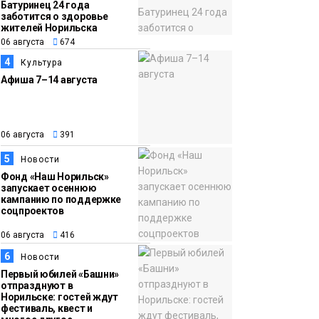
Батуринец 24 года
тысяч «квадратов»
заботится о здоровье
жителей Норильска
грузовых площадок
Новости
06 августа
674
4
Культура
13:10
В Норильске лыжную
Афиша 7–14 августа
06 августа
базу «Оль-Гуль»
закрыли из-за
появления медведя
Животные
06 августа
391
5
Новости
Фонд «Наш Норильск»
запускает осеннюю
кампанию по поддержке
соцпроектов
06 августа
416
6
Новости
Первый юбилей «Башни»
отпразднуют в
Норильске: гостей ждут
фестиваль, квест и