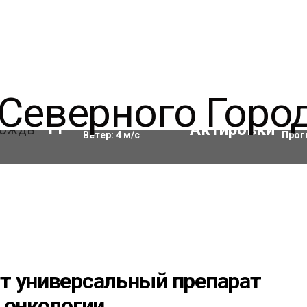
Влажность:
91
%
Акти
11
°C
Ветер:
4
м/с
Прог
т универсальный препарат
 онкологии