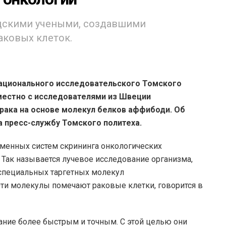
дскими учеными, создавшими
аковых клеток.
ационального исследовательского Томского
местно с исследователями из Швеции
рака на основе молекул белков аффибоди. Об
а пресс-службу Томского политеха.
менных систем скрининга онкологических
 Так называется лучевое исследование организма,
 специальных таргетных молекул
ти молекулы помечают раковые клетки, говорится в
вание более быстрым и точным. С этой целью они