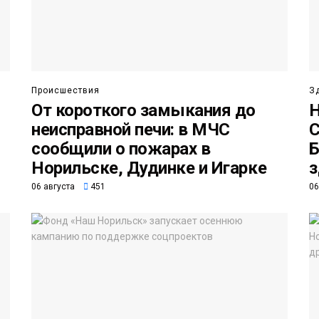
Происшествия
З
От короткого замыкания до
Н
неисправной печи: в МЧС
С
сообщили о пожарах в
Б
Норильске, Дудинке и Игарке
з
06 августа
451
06