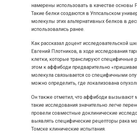
намерены использовать в качестве основы 
Такие белки создаются в Уппсальском универ
молекулы этих альтернативных белков в дес
использовались ранее.
Как рассказал доцент исследовательской ш
Евгений Плотников, в ходе исследования тар
клетки, которые транслируют специфичные р
этом к аффибоди предварительно «пришивает
молекула связывается со специфичными опу
можно определить, где локализована опухол
Он также отметил, что аффибоди вызывают м
такие исследования значительно легче перен
провели совместные доклинические исследо
выявлять специфические рецепторы рака мол
Томске клинические испытания.