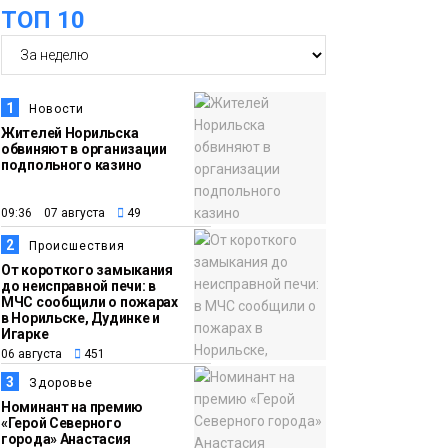
ТОП 10
15:15
Как устроено
06 августа
школьное питание в
Норильске: льготы,
1
Новости
меню и порядок
Жителей Норильска
оплаты
обвиняют в организации
Образование
подпольного казино
14:36
На плато Путорана
09:36 07 августа
49
06 августа
создадут систему
2
Происшествия
наблюдения за вечной
От короткого замыкания
мерзлотой и очистят
до неисправной печи: в
Плато
МЧС сообщили о пожарах
территорию от мусора
Путорана
в Норильске, Дудинке и
Игарке
06 августа
451
13:47
Заполярный
3
Здоровье
06 августа
транспортный филиал
Номинант на премию
в Дудинке
«Герой Северного
города» Анастасия
заасфальтировал 47