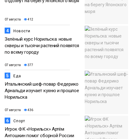
отдохнут на берегу Японского моря
07 августа
412
4
Новости
Зелёный курс Норильска: новые
скверы и тысячи растений появятся
по всему городу
07 августа
377
5
Еда
Итальянский шеф-повар Федерико
Арнальди изучает кухню и прошлое
Норильска
07 августа
436
6
Спорт
Игрок ФК «Норильск» Артём
Антошкин помог сборной России