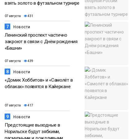
взять золото в футзальном турнире
07 августа
431
7
Новости
Ленинский проспект частично
закроют в связи с Днём рождения
«Башни»
07 августа
439
8
Новости
«Домик Хоббитов» и «Самолёт в
облаках» появятся в Кайеркане
07 августа
417
9
Новости
Предстоящие выходные в
Норильске будут зябкими,
пасмурными и дождливыми