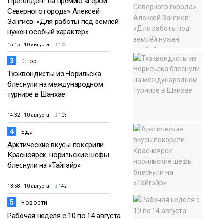
Претендент на премию «Герой
Северного города» Алексей
Зангиев: «Для работы под землёй
нужен особый характер»
15:15 10 августа
103
3
Спорт
Тхэквондисты из Норильска
блеснули на международном
турнире в Шанхае
14:32 10 августа
103
4
Еда
Арктические вкусы покорили
Красноярск: норильские шефы
блеснули на «Тайгэйр»
13:58 10 августа
142
5
Новости
Рабочая неделя с 10 по 14 августа