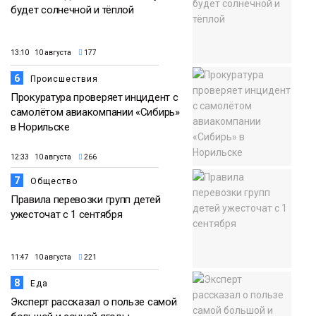
будет солнечной и тёплой
13:10 10 августа
177
6
Происшествия
Прокуратура проверяет инцидент с
самолётом авиакомпании «Сибирь»
в Норильске
12:33 10 августа
266
7
Общество
Правила перевозки групп детей
ужесточат с 1 сентября
11:47 10 августа
221
8
Еда
Эксперт рассказал о пользе самой