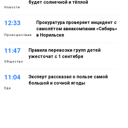
будет солнечной и тёплой
Новости
12:33
Прокуратура проверяет инцидент с
самолётом авиакомпании «Сибирь»
в Норильске
Происшествия
11:47
Правила перевозки групп детей
ужесточат с 1 сентября
Общество
11:04
Эксперт рассказал о пользе самой
большой и сочной ягоды
Еда
10:23
Авиакомпания NordStar вновь
выступила партнером заплыва
X‑WATERS Енисей в Дудинке
Новости