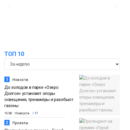
09:37
Фиктивный брак ради вида на
жительство раскрыли в Норильске
Общество
ТОП 10
1
Новости
До холодов в парке «Озеро
Долгое» установят опоры
освещения, тренажёры и разобьют
газоны
15:58 10 августа
17
2
Проекты