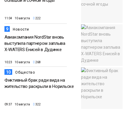
большой и сочной ягоды
11:04 10 августа
222
9
Новости
Авиакомпания NordStar вновь
выступила партнером заплыва
X‑WATERS Енисей в Дудинке
10:23 10 августа
268
10
Общество
Фиктивный брак ради вида на
жительство раскрыли в Норильске
09:37 10 августа
322