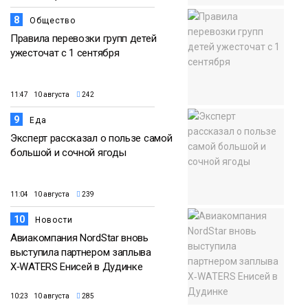
8
Общество
Правила перевозки групп детей
ужесточат с 1 сентября
11:47 10 августа
242
9
Еда
Эксперт рассказал о пользе самой
большой и сочной ягоды
11:04 10 августа
239
10
Новости
Авиакомпания NordStar вновь
выступила партнером заплыва
X‑WATERS Енисей в Дудинке
10:23 10 августа
285