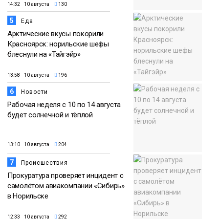
14:32 10 августа
130
5
Еда
Арктические вкусы покорили
Красноярск: норильские шефы
блеснули на «Тайгэйр»
13:58 10 августа
196
6
Новости
Рабочая неделя с 10 по 14 августа
будет солнечной и тёплой
13:10 10 августа
204
7
Происшествия
Прокуратура проверяет инцидент с
самолётом авиакомпании «Сибирь»
в Норильске
12:33 10 августа
292