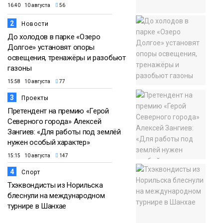
16:40 10 августа
56
2
Новости
До холодов в парке «Озеро
Долгое» установят опоры
освещения, тренажёры и разобьют
газоны
15:58 10 августа
77
3
Проекты
Претендент на премию «Герой
Северного города» Алексей
Зангиев: «Для работы под землёй
нужен особый характер»
15:15 10 августа
147
4
Спорт
Тхэквондисты из Норильска
блеснули на международном
турнире в Шанхае