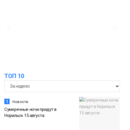
большой и сочной ягоды
Еда
10:23
Авиакомпания NordStar вновь
выступила партнером заплыва
X‑WATERS Енисей в Дудинке
Новости
ТОП 10
1
Новости
Сумеречные ночи придут в
Норильск 15 августа