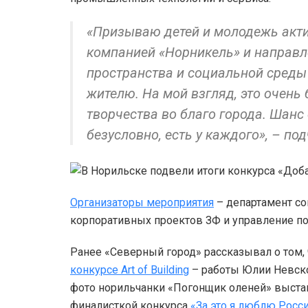
«Призываю детей и молодежь акти
компанией «Норникель» и направ
пространства и социальной среды
жителю. На мой взгляд, это очень
творчества во благо города. Шанс
безусловно, есть у каждого», – по
Организаторы мероприятия
– департамент со
корпоративных проектов ЗФ и управление по
Ранее «Северный город» рассказывал о том,
конкурсе Art of Building
– работы Юлии Невско
фото норильчанки «Погонщик оленей» выста
финалисткой конкурса
«За это я люблю Росс