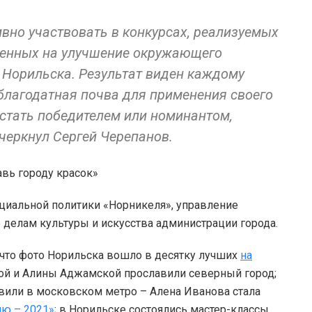
вно участвовать в конкурсах, реализуемых
ленных на улучшение окружающего
 Норильска. Результат виден каждому
 благодатная почва для применения своего
 стать победителем или номинантом,
дчеркнул Сергей Черепанов.
циальной политики «Норникеля», управление
 делам культуры и искусства администрации города.
 что фото Норильска вошло в десятку лучших
на
й и Алины Аджамской прославили северный город;
вили в московском метро – Алена Иванова стала
ию – 2021»
; в Норильске состоялись мастер-классы