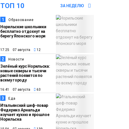
ТОП 10
Норильске будут
ЗА НЕДЕЛЮ
зябкими, пасмурными
1
Образование
и дождливыми
Новости
Норильские школьники
бесплатно отдохнут на
берегу Японского моря
12:32
Как в Норильске
помогают женщинам
17:25 07 августа
12
из исправительного
2
центра
Новости
Зелёный курс Норильска:
адаптироваться к
новые скверы и тысячи
жизни
растений появятся по
Общество
всему городу
16:41 07 августа
63
11:53
22 земских работника
культуры отправятся
3
Еда
Итальянский шеф-повар
в малые города и сёла
Федерико Арнальди
региона
изучает кухню и прошлое
Культура
Норильска
15:56 07 августа
139