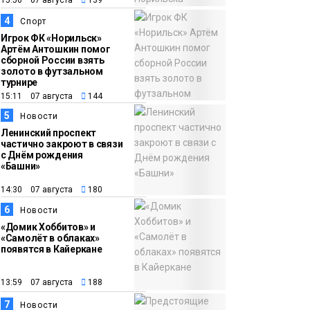
11:10
«ЗдравКонтроль» для
оперативной связи
4
Спорт
пациентов с
Игрок ФК «Норильск»
Артём Антошкин помог
медучреждениями
сборной России взять
золото в футзальном
запустили в регионе
Здоровье
турнире
15:11 07 августа
144
5
Новости
Ленинский проспект
частично закроют в связи
с Днём рождения
«Башни»
14:30 07 августа
180
6
Новости
«Домик Хоббитов» и
«Самолёт в облаках»
появятся в Кайеркане
13:59 07 августа
188
7
Новости