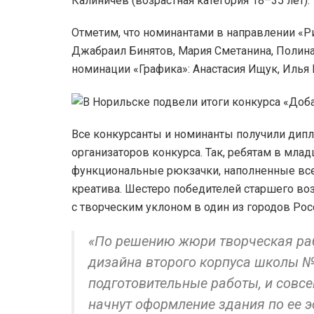
Калиничев (возрастная категория 18–35 лет).
Отметим, что номинантами в направлении «Р
Джабраил Бинятов, Мария Сметанина, Полин
номинации «Графика»: Анастасия Ищук, Илья
Все конкурсанты и номинанты получили дипл
организаторов конкурса. Так, ребятам в мла
функциональные рюкзачки, наполненные все
креатива. Шестеро победителей старшего во
с творческим уклоном в один из городов Росс
«По решению жюри творческая ра
дизайна второго корпуса школы №
подготовительные работы, и совс
начнут оформление здания по ее э