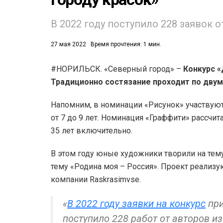
В 2022 году поступило 228 заявок 
27 мая 2022
Время прочтения: 1 мин.
#НОРИЛЬСК. «Северный город» –
Конкурс «
Традиционно состязание проходит по двум
53)
558)
Напомним, в номинации «Рисунок» участвуют д
от 7 до 9 лет. Номинация «Граффити» рассчита
35 лет включительно.
В этом году юные художники творили на тему
тему «Родина моя – Россия». Проект реализ
компании Raskrasimvse.
«
В 2022 году заявки на конкурс
при
поступило 228 работ от авторов и