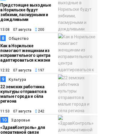
Предстоящие выходные
в Норильске будут
зябкими, пасмурными и
дождливыми
13:08 07 августа
200
8
Общество
Как в Норильске
помогают женщинам из
исправительного центра
адаптироваться к жизни
12:32 07 августа
197
9
Культура
22 земских работника
культуры отправятся в
малые города и сёла
региона
11:53 07 августа
242
10
Здоровье
«ЗдравКонтроль» для
оперативной связи