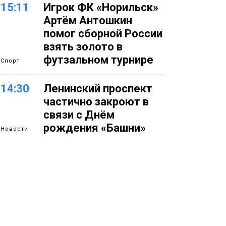
15:11
Игрок ФК «Норильск»
Артём Антошкин
помог сборной России
взять золото в
футзальном турнире
Спорт
14:30
Ленинский проспект
частично закроют в
связи с Днём
рождения «Башни»
Новости
13:59
«Домик Хоббитов» и
«Самолёт в облаках»
появятся в Кайеркане
Новости
13:08
Предстоящие
выходные в