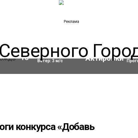
Влажность:
86
%
Акти
13
°C
Ветер:
3
м/с
Прог
оги конкурса «Добавь