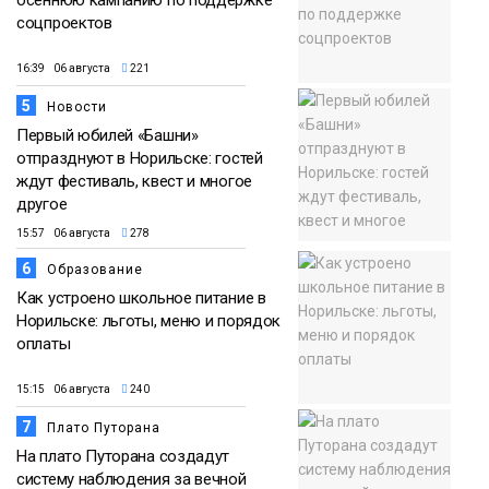
соцпроектов
16:39 06 августа
221
5
Новости
Первый юбилей «Башни»
отпразднуют в Норильске: гостей
ждут фестиваль, квест и многое
другое
15:57 06 августа
278
6
Образование
Как устроено школьное питание в
Норильске: льготы, меню и порядок
оплаты
15:15 06 августа
240
7
Плато Путорана
На плато Путорана создадут
систему наблюдения за вечной