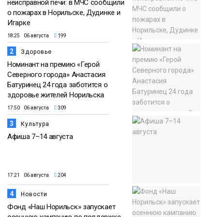
неисправной печи: в МЧС сообщили
о пожарах в Норильске, Дудинке и
Игарке
18:25 06 августа
199
2
Здоровье
Номинант на премию «Герой
Северного города» Анастасия
Батуринец 24 года заботится о
здоровье жителей Норильска
17:50 06 августа
309
3
Культура
Афиша 7–14 августа
17:21 06 августа
204
4
Новости
Фонд «Наш Норильск» запускает
осеннюю кампанию по поддержке