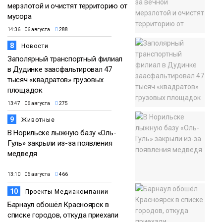
мерзлотой и очистят территорию от
мусора
14:36 06 августа
288
8
Новости
Заполярный транспортный филиал
в Дудинке заасфальтировал 47
тысяч «квадратов» грузовых
площадок
13:47 06 августа
275
9
Животные
В Норильске лыжную базу «Оль-
Гуль» закрыли из-за появления
медведя
13:10 06 августа
466
10
Проекты Медиакомпании
Барнаул обошёл Красноярск в
списке городов, откуда приехали