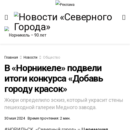
Главная
Новости
Общество
В «Норникеле» подвели
итоги конкурса «Добавь
ИТЕТ
городу красок»
Жюри определило эскиз, который украсит стены
пешеходной галереи Медного завода.
30 мая 2024
Время прочтения: 2 мин.
#НОРИЛЬСК. «Северный город» –
Церемония