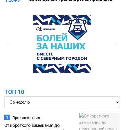
Дудинке заасфальтировал 47 тысяч
«квадратов» грузовых площадок
Новости
13:10
В Норильске лыжную базу «Оль-Гуль»
закрыли из-за появления медведя
Животные
12:25
Барнаул обошёл Красноярск в
списке городов, откуда приехали
Проекты
норильчане
Медиакомпании
ТОП 10
1
Происшествия
От короткого замыкания до