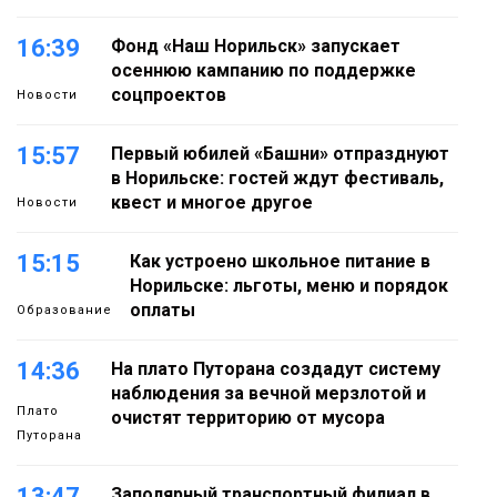
16:39
Фонд «Наш Норильск» запускает
осеннюю кампанию по поддержке
соцпроектов
Новости
15:57
Первый юбилей «Башни» отпразднуют
в Норильске: гостей ждут фестиваль,
квест и многое другое
Новости
15:15
Как устроено школьное питание в
Норильске: льготы, меню и порядок
оплаты
Образование
14:36
На плато Путорана создадут систему
наблюдения за вечной мерзлотой и
Плато
очистят территорию от мусора
Путорана
13:47
Заполярный транспортный филиал в