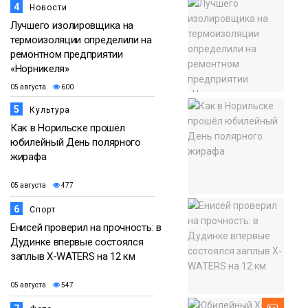
4
Новости
Лучшего изолировщика на
термоизоляции определили на
ремонтном предприятии
«Норникеля»
05 августа
600
5
Культура
Как в Норильске прошёл
юбилейный День полярного
жирафа
05 августа
477
6
Спорт
Енисей проверил на прочность: в
Дудинке впервые состоялся
заплыв X-WATERS на 12 км
05 августа
547