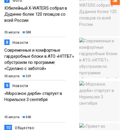
7
Фото
Юбилейный X-WATERS собрал в
Дудинке более 120 пловцов со
всей России
05 августа
588
8
Новости
Современные и комфортные
гардеробные блоки в АТО «НПТБТ»
обустроили по программе
«Сделано с заботой»
05 августа
539
9
Новости
«Морозное дерби» стартует в
Норильске 3 сентября
05 августа
468
10
Общество