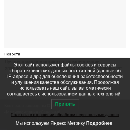
Новости
Лучшего изолировщика на термоизоляции
Этот сайт использует файлы cookies и сервисы
определили на ремонтном предприятии «Норникеля»
сбора технических данных посетителей (данные об
IP-адресе и др.) для обеспечения работоспособности
05 августа
642
и улучшения качества обслуживания. Продолжая
использовать наш сайт, вы автоматически
соглашаетесь с использованием данных технологий:
Принять
Все права защищены © ООО
«Медиакомпания «Северный
Политика в отношении обработки персональных данных
город». 18+
Мы используем Яндекс Метрику
Подробнее