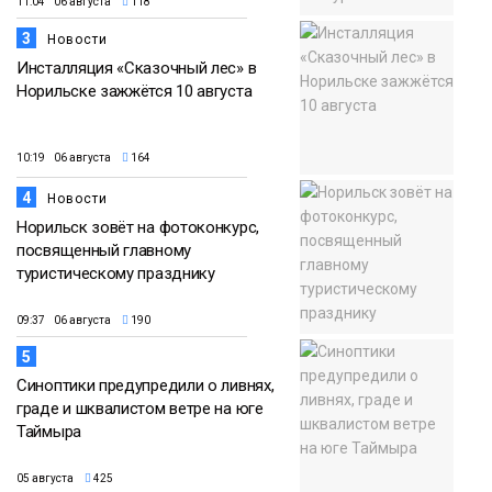
11:04 06 августа
118
3
Новости
Инсталляция «Сказочный лес» в
Норильске зажжётся 10 августа
10:19 06 августа
164
4
Новости
Норильск зовёт на фотоконкурс,
посвященный главному
туристическому празднику
09:37 06 августа
190
5
Синоптики предупредили о ливнях,
граде и шквалистом ветре на юге
Таймыра
05 августа
425