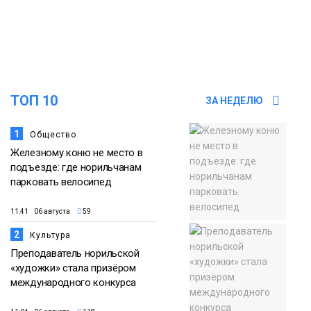
15:00
Юбилейный X-WATERS собрал в
Дудинке более 120 пловцов со всей
05 августа
России
Фото
ТОП 10
ЗА НЕДЕЛЮ
1
Общество
Железному коню не место в
подъезде: где норильчанам
парковать велосипед
11:41 06 августа
59
2
Культура
Преподаватель норильской
«художки» стала призёром
международного конкурса