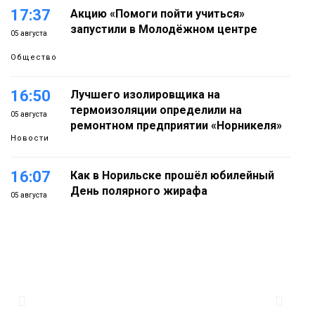
17:37
Акцию «Помоги пойти учиться»
запустили в Молодёжном центре
05 августа
Общество
16:50
Лучшего изолировщика на
термоизоляции определили на
05 августа
ремонтном предприятии «Норникеля»
Новости
16:07
Как в Норильске прошёл юбилейный
День полярного жирафа
05 августа
Культура
15:22
Енисей проверил на прочность: в
Дудинке впервые состоялся заплыв X-
05 августа
WATERS на 12 км
Спорт