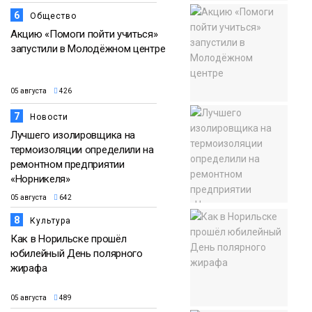
6
Общество
Акцию «Помоги пойти учиться»
запустили в Молодёжном центре
05 августа
426
7
Новости
Лучшего изолировщика на
термоизоляции определили на
ремонтном предприятии
«Норникеля»
05 августа
642
8
Культура
Как в Норильске прошёл
юбилейный День полярного
жирафа
05 августа
489