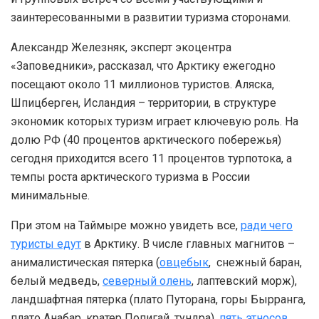
заинтересованными в развитии туризма сторонами.
Александр Железняк, эксперт экоцентра
«Заповедники», рассказал, что Арктику ежегодно
посещают около 11 миллионов туристов. Аляска,
Шпицберген, Исландия – территории, в структуре
экономик которых туризм играет ключевую роль. На
долю РФ (40 процентов арктического побережья)
сегодня приходится всего 11 процентов турпотока, а
темпы роста арктического туризма в России
минимальные.
При этом на Таймыре можно увидеть все,
ради чего
туристы едут
в Арктику. В числе главных магнитов –
анималистическая пятерка (
овцебык
, снежный баран,
белый медведь,
северный олень
, лаптевский морж),
ландшафтная пятерка (плато Путорана, горы Бырранга,
плато Анабар, кратер Попигай, тундра),
пять этносов