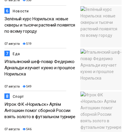
07 августа
558
6
Новости
Зелёный курс Норильска: новые
скверы и тысячи растений появятся
по всему городу
07 августа
519
7
Еда
Итальянский шеф-повар Федерико
Арнальди изучает кухню и прошлое
Норильска
07 августа
549
8
Спорт
Игрок ФК «Норильск» Артём
Антошкин помог сборной России
взять золото в футзальном турнире
07 августа
546