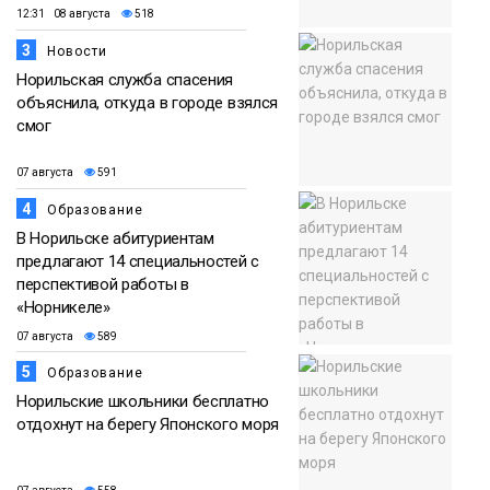
12:31 08 августа
518
3
Новости
Норильская служба спасения
объяснила, откуда в городе взялся
смог
07 августа
591
4
Образование
В Норильске абитуриентам
предлагают 14 специальностей с
перспективой работы в
«Норникеле»
07 августа
589
5
Образование
Норильские школьники бесплатно
отдохнут на берегу Японского моря