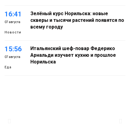
16:41
Зелёный курс Норильска: новые
скверы и тысячи растений появятся по
07 августа
всему городу
Новости
15:56
Итальянский шеф-повар Федерико
Арнальди изучает кухню и прошлое
07 августа
Норильска
Еда
15:11
Игрок ФК «Норильск» Артём Антошкин
помог сборной России взять золото в
07 августа
футзальном турнире
Спорт
14:30
Ленинский проспект частично закроют
в связи с Днём рождения «Башни»
07 августа