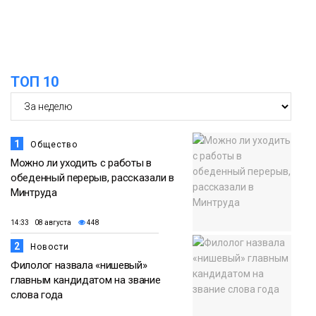
Новости
13:59
«Домик Хоббитов» и «Самолёт в
облаках» появятся в Кайеркане
07 августа
ТОП 10
Новости
1
Общество
Можно ли уходить с работы в
обеденный перерыв, рассказали в
Минтруда
14:33 08 августа
448
2
Новости
Филолог назвала «нишевый»
главным кандидатом на звание
слова года