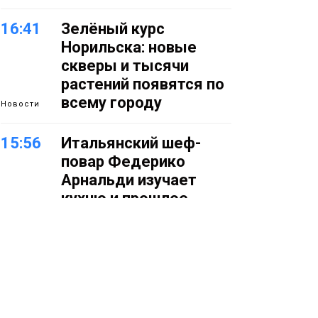
16:41
Зелёный курс
Норильска: новые
скверы и тысячи
растений появятся по
всему городу
Новости
15:56
Итальянский шеф-
повар Федерико
Арнальди изучает
кухню и прошлое
Норильска
Еда
15:11
Игрок ФК «Норильск»
Артём Антошкин
помог сборной России
взять золото в