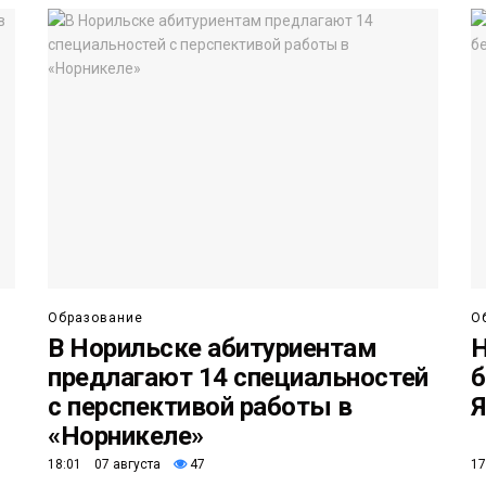
Образование
О
В Норильске абитуриентам
Н
предлагают 14 специальностей
б
с перспективой работы в
Я
«Норникеле»
18:01 07 августа
47
17