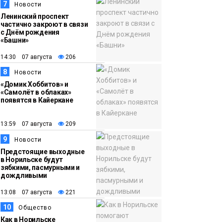
7
Новости
Ленинский проспект
частично закроют в связи
с Днём рождения
«Башни»
14:30 07 августа
206
8
Новости
«Домик Хоббитов» и
«Самолёт в облаках»
появятся в Кайеркане
13:59 07 августа
209
9
Новости
Предстоящие выходные
в Норильске будут
зябкими, пасмурными и
дождливыми
13:08 07 августа
221
10
Общество
Как в Норильске