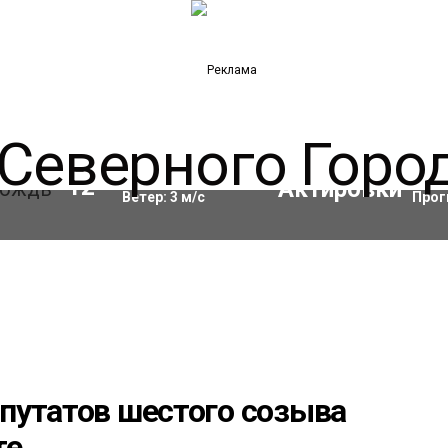
Влажность:
93
%
Акти
12
°C
Ветер:
3
м/с
Прог
путатов шестого созыва
те