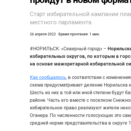
Старт избирательной кампании пл
местного парламента.
26 апреля 2022
Время прочтения: 1 мин.
#НОРИЛЬСК. «Северный город» –
Норильск
53)
избирательных округов, по которым в гор
558)
на основе мажоритарной избирательной с
Как сообщалось
, в соответствии с изменения
схема предусматривает деление Норильска н
Шесть из них в той или иной степени будут 
районе. Часть его вместе с поселком Снежно
избирательное право реализуют жители неко
Оганера. По численности голосующих это сам
средней норме представительства в округе 1