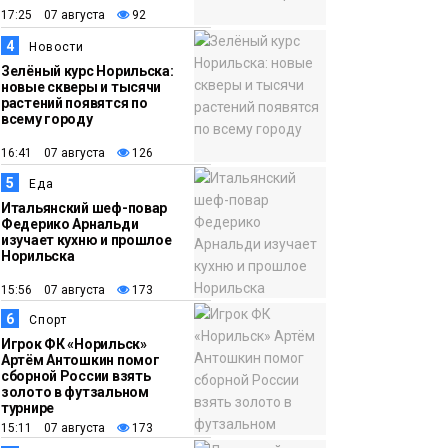
17:25 07 августа
92
12:32
Как в Норильске
4
Новости
помогают женщинам
Зелёный курс Норильска:
из исправительного
новые скверы и тысячи
растений появятся по
центра
всему городу
адаптироваться к
16:41 07 августа
126
жизни
Общество
5
Еда
Итальянский шеф-повар
Федерико Арнальди
изучает кухню и прошлое
Норильска
15:56 07 августа
173
6
Спорт
Игрок ФК «Норильск»
Артём Антошкин помог
сборной России взять
золото в футзальном
турнире
15:11 07 августа
173