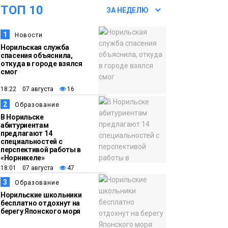
ТОП 10
футзальном турнире
ЗА НЕДЕЛЮ
Спорт
1
Новости
14:30
Ленинский проспект
Норильская служба
частично закроют в
спасения объяснила,
связи с Днём
откуда в городе взялся
смог
рождения «Башни»
Новости
18:22 07 августа
16
2
13:59
«Домик Хоббитов» и
Образование
В Норильске
«Самолёт в облаках»
абитуриентам
появятся в Кайеркане
предлагают 14
Новости
специальностей с
перспективой работы в
«Норникеле»
13:08
Предстоящие
18:01 07 августа
47
выходные в
3
Образование
Норильске будут
Норильские школьники
зябкими, пасмурными
бесплатно отдохнут на
берегу Японского моря
и дождливыми
Новости