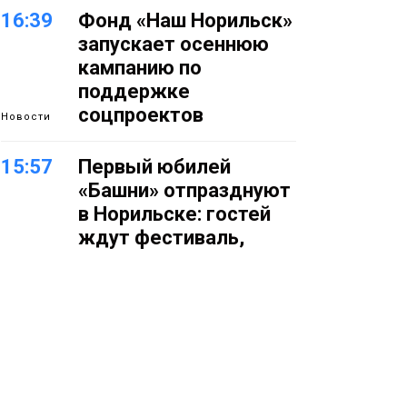
16:39
Фонд «Наш Норильск»
запускает осеннюю
кампанию по
поддержке
соцпроектов
Новости
15:57
Первый юбилей
«Башни» отпразднуют
в Норильске: гостей
ждут фестиваль,
квест и многое другое
Новости
15:15
Как устроено
школьное питание в
Норильске: льготы,
меню и порядок