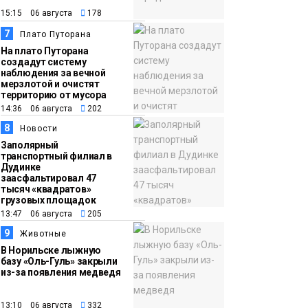
15:15 06 августа
178
7
Плато Путорана
На плато Путорана
создадут систему
наблюдения за вечной
мерзлотой и очистят
территорию от мусора
14:36 06 августа
202
8
Новости
Заполярный
транспортный филиал в
Дудинке
заасфальтировал 47
тысяч «квадратов»
грузовых площадок
13:47 06 августа
205
9
Животные
В Норильске лыжную
базу «Оль-Гуль» закрыли
из-за появления медведя
13:10 06 августа
332