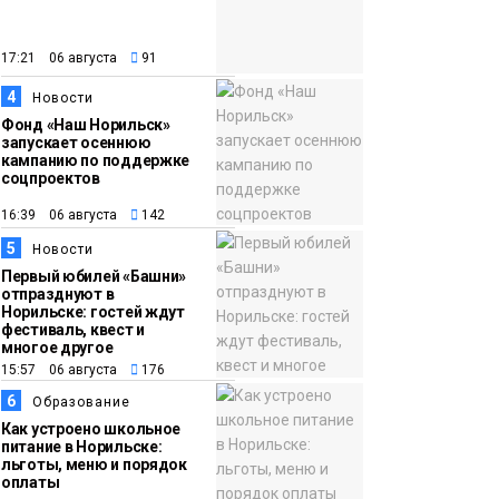
закрыли из-за
появления медведя
Животные
17:21 06 августа
91
4
12:25
Барнаул обошёл
Новости
Фонд «Наш Норильск»
Красноярск в
запускает осеннюю
списке городов,
кампанию по поддержке
соцпроектов
откуда приехали
Проекты
норильчане
16:39 06 августа
142
Медиакомпании
5
Новости
Первый юбилей «Башни»
отпразднуют в
Норильске: гостей ждут
фестиваль, квест и
многое другое
15:57 06 августа
176
6
Образование
Как устроено школьное
питание в Норильске:
льготы, меню и порядок
оплаты