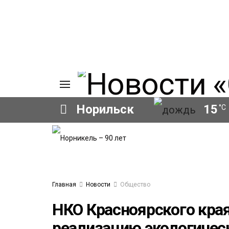
Норильск
15
°C
ИЯ
А
Ы
А
ОВАНИЕ
Главная
Новости
Общество
ЛОВ
НКО Красноярского края
реализацию экологичес