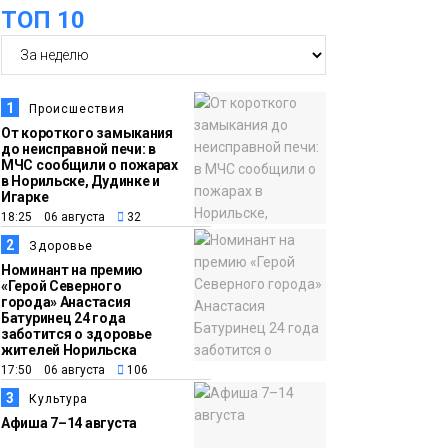
оплаты
Образование
ТОП 10
14:36
На плато Путорана
создадут систему
наблюдения за вечной
1
Происшествия
мерзлотой и очистят
От короткого замыкания
Плато
до неисправной печи: в
территорию от мусора
Путорана
МЧС сообщили о пожарах
в Норильске, Дудинке и
Игарке
13:47
Заполярный
18:25 06 августа
32
транспортный филиал
2
Здоровье
в Дудинке
Номинант на премию
«Герой Северного
заасфальтировал 47
города» Анастасия
Батуринец 24 года
тысяч «квадратов»
заботится о здоровье
грузовых площадок
жителей Норильска
Новости
17:50 06 августа
106
3
Культура
13:10
В Норильске лыжную
Афиша 7–14 августа
базу «Оль-Гуль»