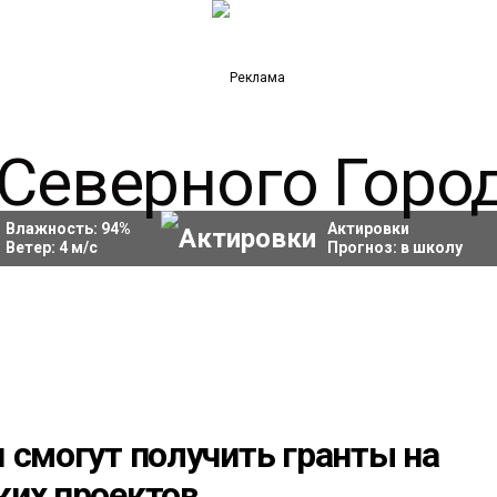
Влажность:
94
%
Актировки
Ветер:
4
м/с
Прогноз:
в школу
 смогут получить гранты на
ких проектов