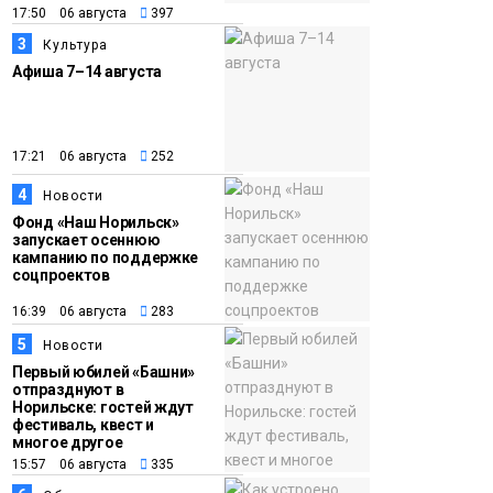
закрыли из-за
17:50 06 августа
397
появления медведя
Животные
3
Культура
Афиша 7–14 августа
12:25
Барнаул обошёл
Красноярск в
списке городов,
17:21 06 августа
252
откуда приехали
4
Проекты
Новости
норильчане
Медиакомпании
Фонд «Наш Норильск»
запускает осеннюю
кампанию по поддержке
соцпроектов
16:39 06 августа
283
5
Новости
Первый юбилей «Башни»
отпразднуют в
Норильске: гостей ждут
фестиваль, квест и
многое другое
15:57 06 августа
335