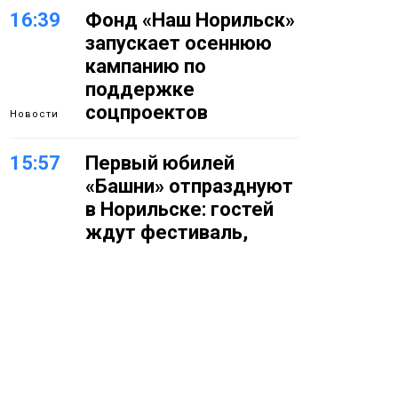
16:39
Фонд «Наш Норильск»
запускает осеннюю
кампанию по
поддержке
соцпроектов
Новости
15:57
Первый юбилей
«Башни» отпразднуют
в Норильске: гостей
ждут фестиваль,
квест и многое другое
Новости
15:15
Как устроено
школьное питание в
Норильске: льготы,
меню и порядок