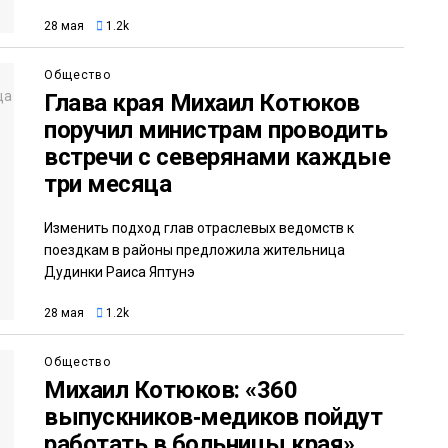
28 мая
1.2k
Общество
Глава края Михаил Котюков
поручил министрам проводить
встречи с северянами каждые
три месяца
Изменить подход глав отраслевых ведомств к
поездкам в районы предложила жительница
Дудинки Раиса Яптунэ
28 мая
1.2k
Общество
Михаил Котюков: «360
выпускников‑медиков пойдут
работать в больницы края»