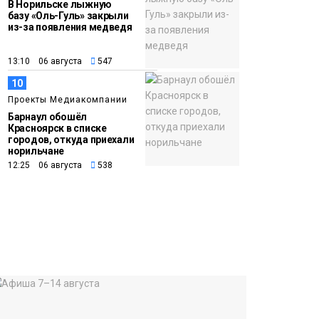
В Норильске лыжную
базу «Оль-Гуль» закрыли
из-за появления медведя
13:10 06 августа
547
10
Проекты Медиакомпании
Барнаул обошёл
Красноярск в списке
городов, откуда приехали
норильчане
12:25 06 августа
538