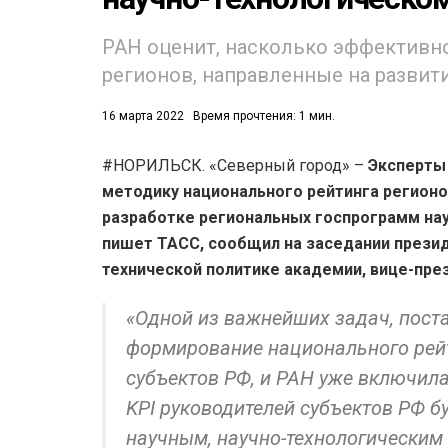
РАН оценит, насколько эффективн
регионов, направленные на развити
Р
(1719)
16 марта 2022
Время прочтения: 1 мин.
ВАНИЕ
(541)
#НОРИЛЬСК. «Северный город» –
Эксперты
методику национального рейтинга регионо
разработке региональных госпрограмм нау
пишет ТАСС, сообщил на заседании прези
технической политике академии, вице-пре
«Одной из важнейших задач, пост
формирование национального рейт
субъектов РФ, и РАН уже включилас
KPI руководителей субъектов РФ б
научным, научно-технологическим 