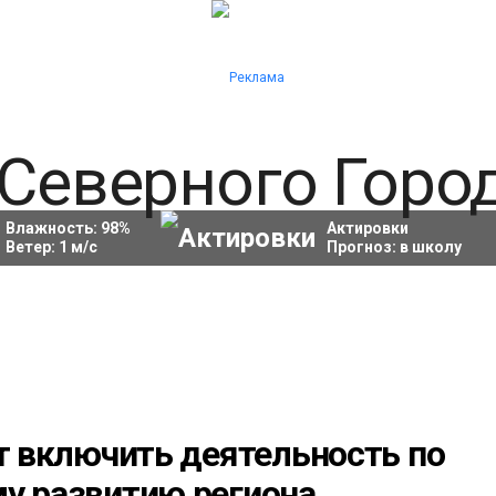
Влажность:
98
%
Актировки
Ветер:
1
м/с
Прогноз:
в школу
ят включить деятельность по
му развитию региона