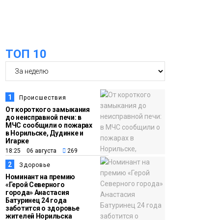
оплаты
Образование
14:36
На плато Путорана
создадут систему
ТОП 10
наблюдения за вечной
мерзлотой и очистят
Плато
территорию от мусора
Путорана
1
Происшествия
13:47
Заполярный
От короткого замыкания
до неисправной печи: в
транспортный филиал
МЧС сообщили о пожарах
в Дудинке
в Норильске, Дудинке и
Игарке
заасфальтировал 47
18:25 06 августа
269
тысяч «квадратов»
2
Здоровье
грузовых площадок
Новости
Номинант на премию
«Герой Северного
города» Анастасия
13:10
В Норильске лыжную
Батуринец 24 года
заботится о здоровье
базу «Оль-Гуль»
жителей Норильска