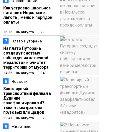
6
Образование
Как устроено школьное
питание в Норильске:
льготы, меню и порядок
оплаты
15:15 06 августа
298
7
Плато Путорана
На плато Путорана
создадут систему
наблюдения за вечной
мерзлотой и очистят
территорию от мусора
14:36 06 августа
343
8
Новости
Заполярный
транспортный филиал в
Дудинке
заасфальтировал 47
тысяч «квадратов»
грузовых площадок
13:47 06 августа
328
9
Животные