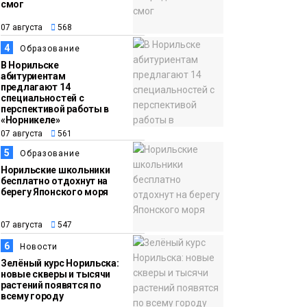
смог
13:59
«Домик Хоббитов» и
07 августа
568
07 августа
«Самолёт в облаках»
4
Образование
появятся в Кайеркане
Новости
В Норильске
абитуриентам
предлагают 14
специальностей с
перспективой работы в
«Норникеле»
07 августа
561
5
Образование
Норильские школьники
бесплатно отдохнут на
берегу Японского моря
07 августа
547
6
Новости
Зелёный курс Норильска:
новые скверы и тысячи
растений появятся по
всему городу