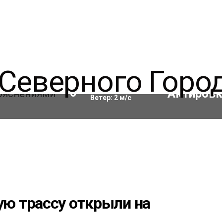
Влажность:
74
%
10
°C
Ветер:
2
м/с
ю трассу открыли на