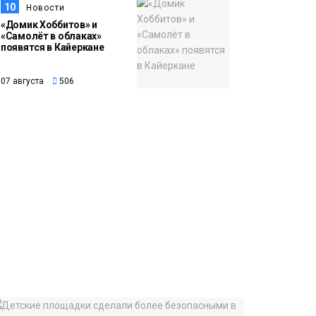
10
Новости
«Домик Хоббитов» и
«Самолёт в облаках»
появятся в Кайеркане
07 августа
506