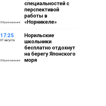
специальностей с
перспективой
работы в
«Норникеле»
Образование
17:25
Норильские
07 августа
школьники
бесплатно отдохнут
на берегу Японского
моря
Образование
16:41
Зелёный курс
07 августа
Норильска: новые
скверы и тысячи
растений появятся по
всему городу
Новости