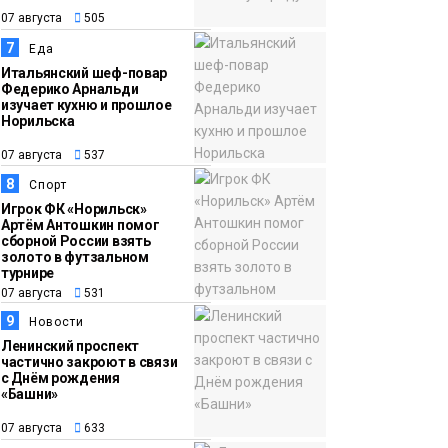
07 августа
505
7
Еда
Итальянский шеф-повар
Федерико Арнальди
изучает кухню и прошлое
Норильска
07 августа
537
8
Спорт
Игрок ФК «Норильск»
Артём Антошкин помог
сборной России взять
золото в футзальном
турнире
07 августа
531
9
Новости
Ленинский проспект
частично закроют в связи
с Днём рождения
«Башни»
07 августа
633