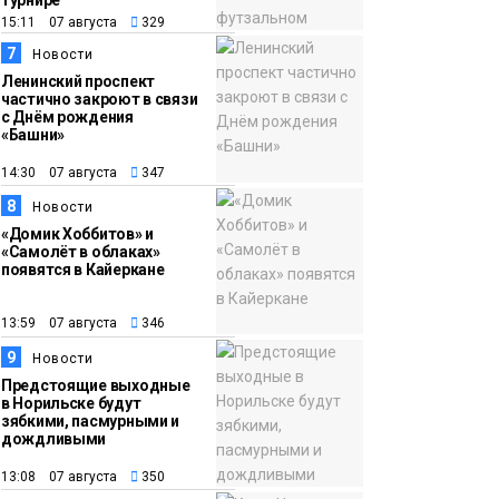
турнире
15:11 07 августа
329
7
Новости
Ленинский проспект
частично закроют в связи
с Днём рождения
«Башни»
14:30 07 августа
347
8
Новости
«Домик Хоббитов» и
«Самолёт в облаках»
появятся в Кайеркане
13:59 07 августа
346
9
Новости
Предстоящие выходные
в Норильске будут
зябкими, пасмурными и
дождливыми
13:08 07 августа
350