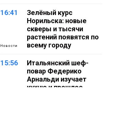
16:41
Зелёный курс
Норильска: новые
скверы и тысячи
растений появятся по
всему городу
Новости
15:56
Итальянский шеф-
повар Федерико
Арнальди изучает
кухню и прошлое
Норильска
Еда
15:11
Игрок ФК «Норильск»
Артём Антошкин
помог сборной России
взять золото в