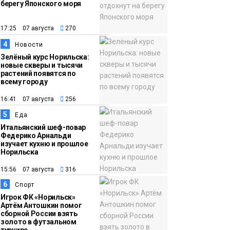
берегу Японского моря
12:32
Как в Норильске
помогают женщинам
17:25 07 августа
270
из исправительного
4
Новости
центра
Зелёный курс Норильска:
новые скверы и тысячи
адаптироваться к
растений появятся по
жизни
всему городу
Общество
16:41 07 августа
256
5
Еда
Итальянский шеф-повар
Федерико Арнальди
изучает кухню и прошлое
Норильска
15:56 07 августа
316
6
Спорт
Игрок ФК «Норильск»
Артём Антошкин помог
сборной России взять
золото в футзальном