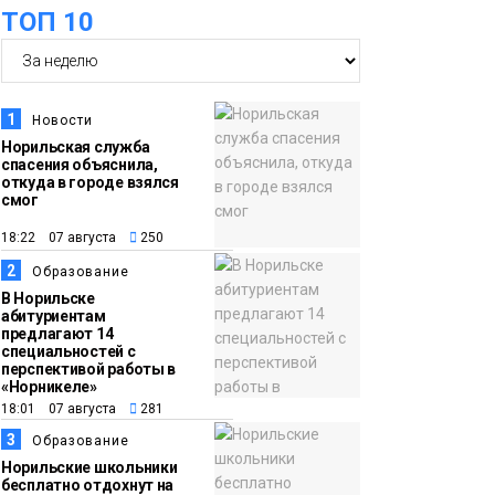
ТОП 10
футзальном турнире
Спорт
14:30
Ленинский проспект
частично закроют в
1
Новости
связи с Днём
Норильская служба
спасения объяснила,
рождения «Башни»
Новости
откуда в городе взялся
смог
13:59
«Домик Хоббитов» и
18:22 07 августа
250
«Самолёт в облаках»
2
Образование
появятся в Кайеркане
Новости
В Норильске
абитуриентам
предлагают 14
13:08
Предстоящие
специальностей с
перспективой работы в
выходные в
«Норникеле»
Норильске будут
18:01 07 августа
281
зябкими, пасмурными
3
Образование
и дождливыми
Норильские школьники
Новости
бесплатно отдохнут на