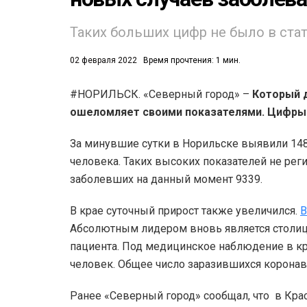
Таких больших цифр не было в стат
02 февраля 2022
Время прочтения: 1 мин.
#НОРИЛЬСК. «Северный город» –
Который д
ошеломляет своими показателями. Цифры
53)
558)
За минувшие сутки в Норильске выявили 14
человека. Таких высоких показателей не рег
заболевших на данный момент 9339.
В крае суточный прирост также увеличился.
В
Абсолютным лидером вновь является столиц
пациента. Под медицинское наблюдение в кр
человек. Общее число заразившихся коронав
Ранее «Северный город» сообщал, что в Кр