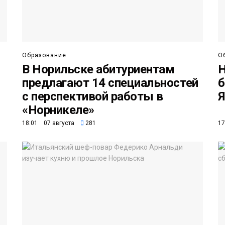
Образование
О
В Норильске абитуриентам
Н
предлагают 14 специальностей
б
с перспективой работы в
Я
«Норникеле»
18:01 07 августа
281
17