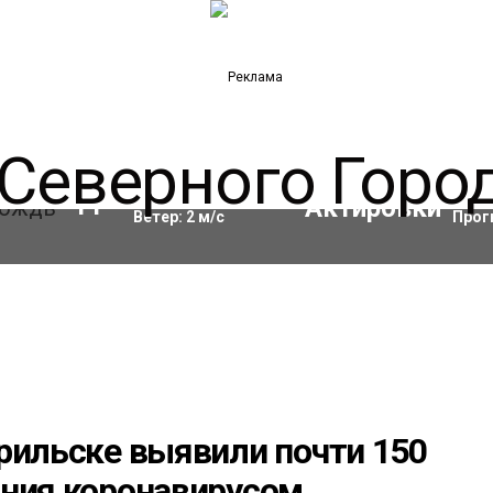
Влажность:
97
%
Акти
11
°C
Ветер:
2
м/с
Прог
рильске выявили почти 150
ания коронавирусом