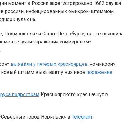
щий момент в России зарегистрировано 1682 случая
ов россиян, инфицированных омикрон-штаммом,
одчеркнула она.
, Подмосковье и Санкт-Петербурге, также пояснила
 момент случаи заражения «омикроном»
.
крон»
выявили у пятерых красноярцев
, «омикрон»
– новый штамм вызывает у них иное
поражение
ируса подросткам
Красноярского края начнут в
 «Северный город Норильск» в
Telegram
.