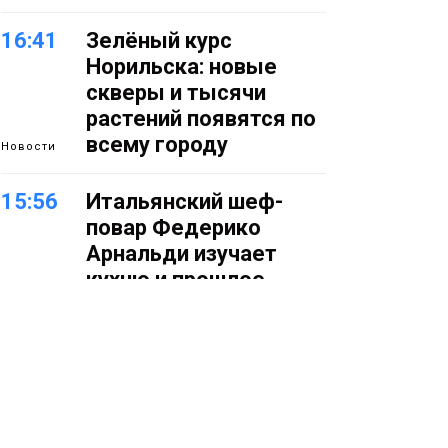
16:41
Зелёный курс
Норильска: новые
скверы и тысячи
растений появятся по
всему городу
Новости
15:56
Итальянский шеф-
повар Федерико
Арнальди изучает
кухню и прошлое
Норильска
Еда
15:11
Игрок ФК «Норильск»
Артём Антошкин
помог сборной России
взять золото в