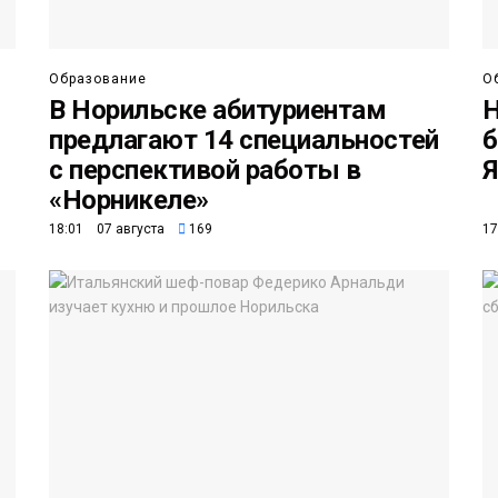
Образование
О
В Норильске абитуриентам
Н
предлагают 14 специальностей
б
с перспективой работы в
Я
«Норникеле»
18:01 07 августа
169
17