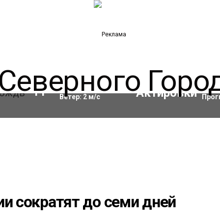
Влажность:
96
%
Акти
11
°C
Ветер:
2
м/с
Прог
ии сократят до семи дней