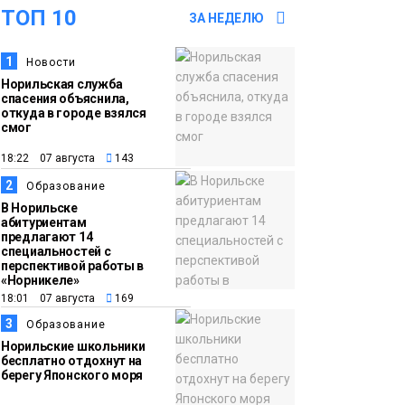
ТОП 10
футзальном турнире
ЗА НЕДЕЛЮ
Спорт
1
Новости
14:30
Ленинский проспект
Норильская служба
частично закроют в
спасения объяснила,
связи с Днём
откуда в городе взялся
смог
рождения «Башни»
Новости
18:22 07 августа
143
2
13:59
«Домик Хоббитов» и
Образование
В Норильске
«Самолёт в облаках»
абитуриентам
появятся в Кайеркане
предлагают 14
Новости
специальностей с
перспективой работы в
«Норникеле»
13:08
Предстоящие
18:01 07 августа
169
выходные в
3
Образование
Норильске будут
Норильские школьники
зябкими, пасмурными
бесплатно отдохнут на
берегу Японского моря
и дождливыми
Новости