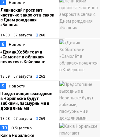
7
Новости
Ленинский проспект
частично закроют в связи
с Днём рождения
«Башни»
14:30 07 августа
260
8
Новости
«Домик Хоббитов» и
«Самолёт в облаках»
появятся в Кайеркане
13:59 07 августа
262
9
Новости
Предстоящие выходные
в Норильске будут
зябкими, пасмурными и
дождливыми
13:08 07 августа
269
10
Общество
Как в Норильске