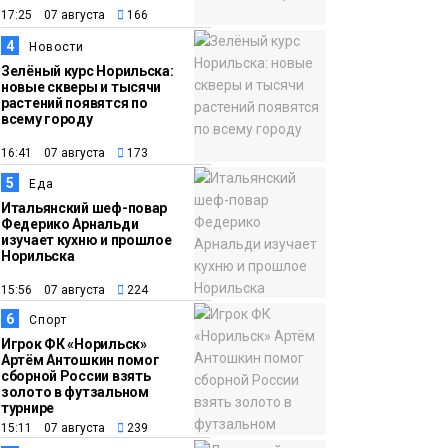
17:25 07 августа
166
12:32
Как в Норильске
4
Новости
помогают женщинам
Зелёный курс Норильска:
из исправительного
новые скверы и тысячи
растений появятся по
центра
всему городу
адаптироваться к
16:41 07 августа
173
жизни
Общество
5
Еда
Итальянский шеф-повар
Федерико Арнальди
изучает кухню и прошлое
Норильска
15:56 07 августа
224
6
Спорт
Игрок ФК «Норильск»
Артём Антошкин помог
сборной России взять
золото в футзальном
турнире
15:11 07 августа
239