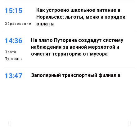
15:15
Как устроено школьное питание в
Норильске: льготы, меню и порядок
оплаты
Образование
14:36
На плато Путорана создадут систему
наблюдения за вечной мерзлотой и
Плато
очистят территорию от мусора
Путорана
13:47
Заполярный транспортный филиал в
Дудинке заасфальтировал 47 тысяч
«квадратов» грузовых площадок
Новости
13:10
В Норильске лыжную базу «Оль-Гуль»
закрыли из-за появления медведя
Животные
12:25
Барнаул обошёл Красноярск в