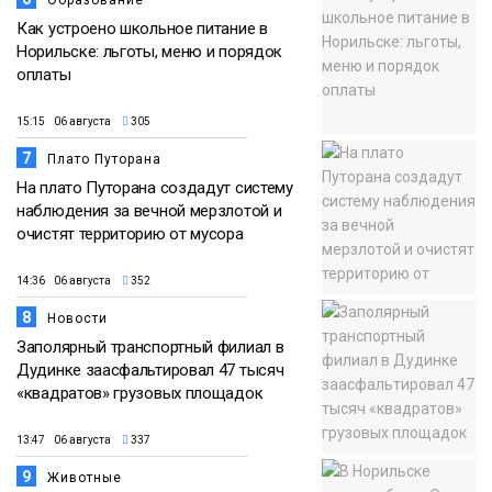
Образование
Как устроено школьное питание в
Норильске: льготы, меню и порядок
оплаты
15:15 06 августа
305
7
Плато Путорана
На плато Путорана создадут систему
наблюдения за вечной мерзлотой и
очистят территорию от мусора
14:36 06 августа
352
8
Новости
Заполярный транспортный филиал в
Дудинке заасфальтировал 47 тысяч
«квадратов» грузовых площадок
13:47 06 августа
337
9
Животные