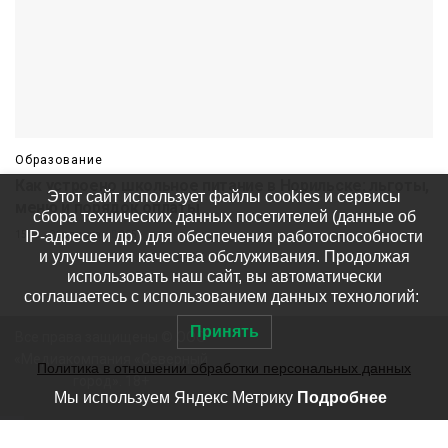
Образование
Как устроено школьное питание в Норильске: льготы,
Этот сайт использует файлы cookies и сервисы
меню и порядок оплаты
сбора технических данных посетителей (данные об
IP-адресе и др.) для обеспечения работоспособности
15:15 06 августа
305
и улучшения качества обслуживания. Продолжая
использовать наш сайт, вы автоматически
соглашаетесь с использованием данных технологий:
Принять
Все права защищены © ООО
«Медиакомпания «Северный
Политика в отношении обработки персональных данных
город». 18+
Мы используем Яндекс Метрику
Подробнее