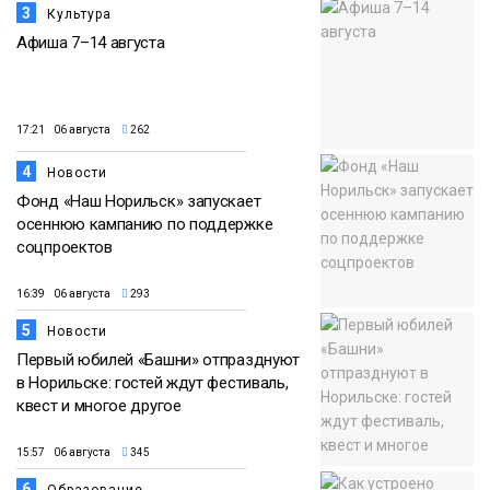
3
Культура
Афиша 7–14 августа
17:21 06 августа
262
4
Новости
Фонд «Наш Норильск» запускает
осеннюю кампанию по поддержке
соцпроектов
16:39 06 августа
293
5
Новости
Первый юбилей «Башни» отпразднуют
в Норильске: гостей ждут фестиваль,
квест и многое другое
15:57 06 августа
345
6