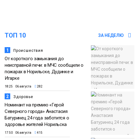
списке городов, откуда приехали
Проекты
норильчане
Медиакомпании
ТОП 10
ЗА НЕДЕЛЮ
1
Происшествия
От короткого замыкания до
неисправной печи: в МЧС сообщили о
пожарах в Норильске, Дудинке и
Игарке
18:25 06 августа
282
2
Здоровье
Номинант на премию «Герой
Северного города» Анастасия
Батуринец 24 года заботится о
здоровье жителей Норильска
17:50 06 августа
415