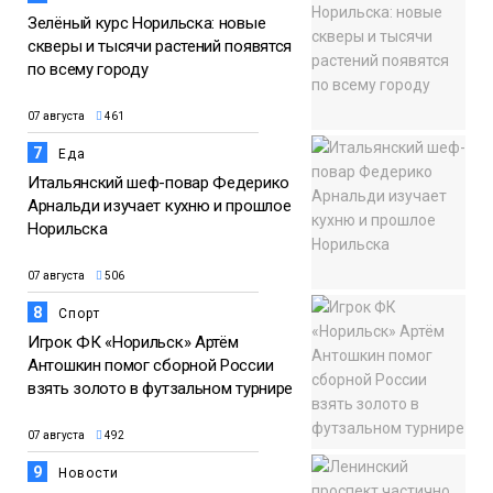
Зелёный курс Норильска: новые
скверы и тысячи растений появятся
по всему городу
07 августа
461
7
Еда
Итальянский шеф-повар Федерико
Арнальди изучает кухню и прошлое
Норильска
07 августа
506
8
Спорт
Игрок ФК «Норильск» Артём
Антошкин помог сборной России
взять золото в футзальном турнире
07 августа
492
9
Новости