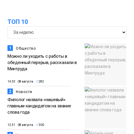
13:59
«Домик Хоббитов» и «Самолёт в
облаках» появятся в Кайеркане
07 августа
ТОП 10
Новости
1
Общество
Можно ли уходить с работы в
обеденный перерыв, рассказали в
Минтруда
14:33 08 августа
282
2
Новости
Филолог назвала «нишевый»
главным кандидатом на звание
слова года
12:31 08 августа
300