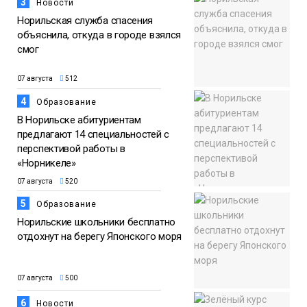
3
Новости
Норильская служба спасения
объяснила, откуда в городе взялся
смог
07 августа
512
4
Образование
В Норильске абитуриентам
предлагают 14 специальностей с
перспективой работы в
«Норникеле»
07 августа
520
5
Образование
Норильские школьники бесплатно
отдохнут на берегу Японского моря
07 августа
500
6
Новости