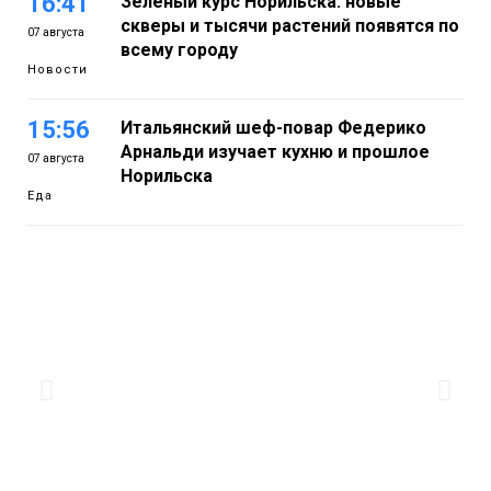
16:41
Зелёный курс Норильска: новые
скверы и тысячи растений появятся по
07 августа
всему городу
Новости
15:56
Итальянский шеф-повар Федерико
Арнальди изучает кухню и прошлое
07 августа
Норильска
Еда
15:11
Игрок ФК «Норильск» Артём Антошкин
помог сборной России взять золото в
07 августа
футзальном турнире
Спорт
14:30
Ленинский проспект частично закроют
в связи с Днём рождения «Башни»
07 августа
Новости