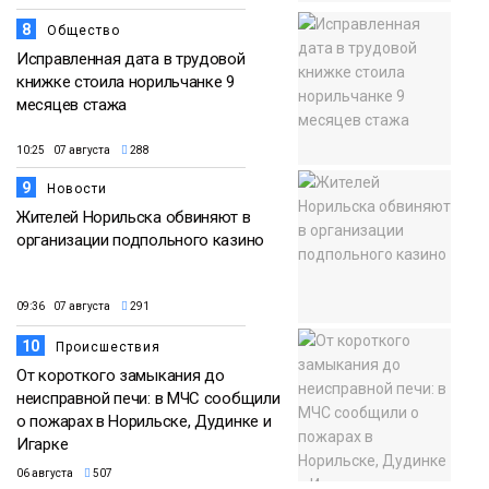
8
Общество
Исправленная дата в трудовой
книжке стоила норильчанке 9
месяцев стажа
10:25 07 августа
288
9
Новости
Жителей Норильска обвиняют в
организации подпольного казино
09:36 07 августа
291
10
Происшествия
От короткого замыкания до
неисправной печи: в МЧС сообщили
о пожарах в Норильске, Дудинке и
Игарке
06 августа
507