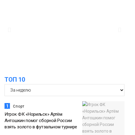
Новости
18:25
От короткого замыкания до
неисправной печи: в МЧС сообщили
06 августа
о пожарах в Норильске, Дудинке и
Игарке
Происшествия
ТОП 10
1
Спорт
Игрок ФК «Норильск» Артём
Антошкин помог сборной России
взять золото в футзальном турнире