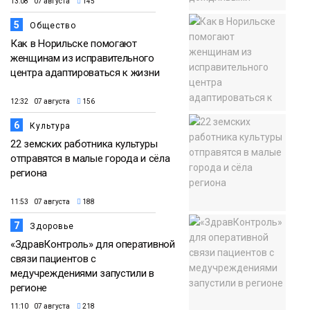
13:08 07 августа
145
5
Общество
Как в Норильске помогают
женщинам из исправительного
центра адаптироваться к жизни
12:32 07 августа
156
6
Культура
22 земских работника культуры
отправятся в малые города и сёла
региона
11:53 07 августа
188
7
Здоровье
«ЗдравКонтроль» для оперативной
связи пациентов с
медучреждениями запустили в
регионе
11:10 07 августа
218