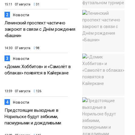
15:11 07 августа
31
2
Новости
Ленинский проспект частично
закроют в связи с Днём рождения
«Башни»
14:30 07 августа
98
3
Новости
«Домик Хоббитов» и «Самолёт в
облаках» появятся в Кайеркане
13:59 07 августа
126
4
Новости
Предстоящие выходные в
Норильске будут зябкими,
пасмурными и дождливыми