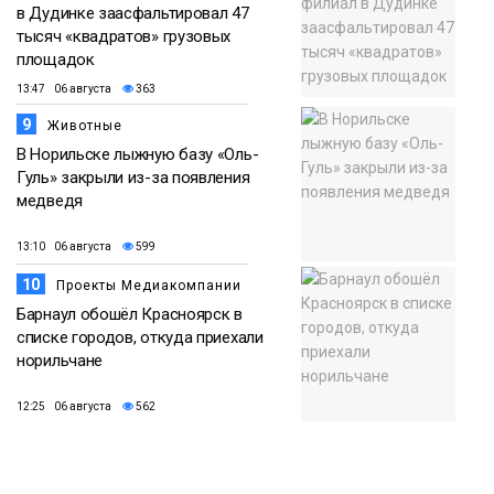
в Дудинке заасфальтировал 47
тысяч «квадратов» грузовых
площадок
13:47 06 августа
363
9
Животные
В Норильске лыжную базу «Оль-
Гуль» закрыли из-за появления
медведя
13:10 06 августа
599
10
Проекты Медиакомпании
Барнаул обошёл Красноярск в
списке городов, откуда приехали
норильчане
12:25 06 августа
562