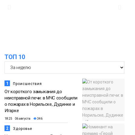
пополнился новой техникой для
23 июля
работы в условиях Заполярья
Фото
18:00
Пожарный кроссфит стал одним из
самых зрелищных событий
21 июля
праздничных выходных в Норильске
Фото
ТОП 10
18:30
Заполярное лето в разгаре: Норильск
прогрелся до 29 градусов
20 июля
Фото
1
Происшествия
От короткого замыкания до
неисправной печи: в МЧС сообщили
о пожарах в Норильске, Дудинке и
Игарке
18:25 06 августа
346
2
Здоровье