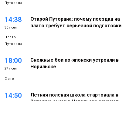
Путорана
14:38
Открой Путорана: почему поездка на
плато требует серьёзной подготовки
30 июля
Плато
Путорана
18:00
Снежные бои по-японски устроили в
Норильске
27 июля
Фото
14:50
Летняя полевая школа стартовала в
Заполярье: как в Норильске изучают
27 июля
вечную мерзлоту
Наука
18:05
Автопарк АТО «ЦАТК» ЗФ «Норникеля»