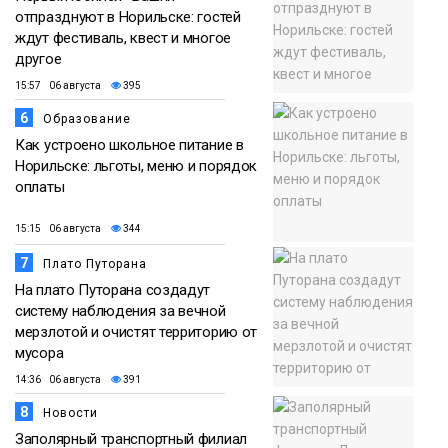
отпразднуют в Норильске: гостей
ждут фестиваль, квест и многое
другое
15:57 06 августа
395
6
Образование
Как устроено школьное питание в
Норильске: льготы, меню и порядок
оплаты
15:15 06 августа
344
7
Плато Путорана
На плато Путорана создадут
систему наблюдения за вечной
мерзлотой и очистят территорию от
мусора
14:36 06 августа
391
8
Новости
Заполярный транспортный филиал