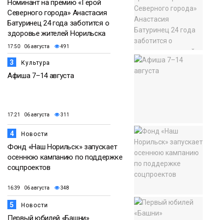
Номинант на премию «Герой
Северного города» Анастасия
Батуринец 24 года заботится о
здоровье жителей Норильска
17:50 06 августа
491
3
Культура
Афиша 7–14 августа
17:21 06 августа
311
4
Новости
Фонд «Наш Норильск» запускает
осеннюю кампанию по поддержке
соцпроектов
16:39 06 августа
348
5
Новости
Первый юбилей «Башни»