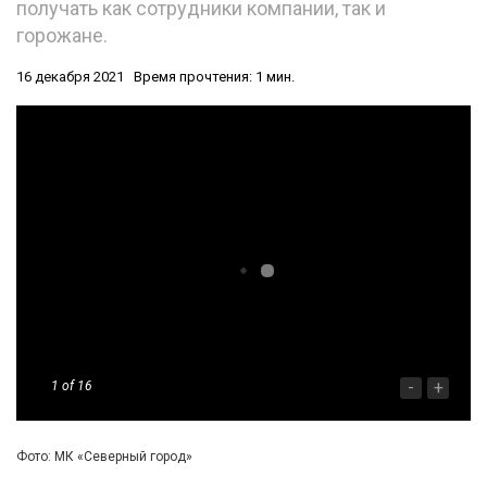
получать как сотрудники компании, так и
горожане.
16 декабря 2021
Время прочтения: 1 мин.
-
+
1
of 16
Фото: МК «Северный город»