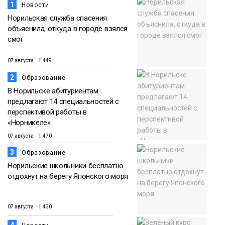
1
Новости
Норильская служба спасения
объяснила, откуда в городе взялся
смог
07 августа
449
2
Образование
В Норильске абитуриентам
предлагают 14 специальностей с
перспективой работы в
«Норникеле»
07 августа
470
3
Образование
Норильские школьники бесплатно
отдохнут на берегу Японского моря
07 августа
430