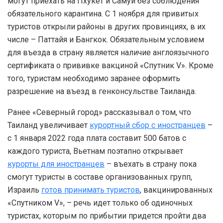
могут приехать на Пхукет и Самуи без соблюдения
обязательного карантина. С 1 ноября для привитых
туристов открыли районы в других провинциях, в их
числе – Паттайя и Бангкок. Обязательным условием
для въезда в страну является наличие англоязычного
сертификата о прививке вакциной «Спутник V». Кроме
того, туристам необходимо заранее оформить
разрешение на въезд в генконсульстве Таиланда.
Ранее «Северный город» рассказывал о том, что
Таиланд увеличивает
курортный сбор с иностранцев
–
с 1 января 2022 года плата составит 500 батов с
каждого туриста, Вьетнам поэтапно открывает
курорты для иностранцев
– въехать в страну пока
смогут туристы в составе организованных групп,
Израиль
готов принимать туристов
, вакцинированных
«Спутником V», – речь идет только об одиночных
туристах, которым по прибытии придется пройти два