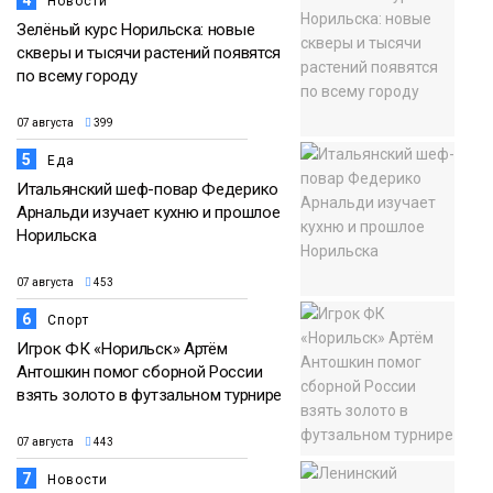
4
Новости
Зелёный курс Норильска: новые
скверы и тысячи растений появятся
по всему городу
07 августа
399
5
Еда
Итальянский шеф-повар Федерико
Арнальди изучает кухню и прошлое
Норильска
07 августа
453
6
Спорт
Игрок ФК «Норильск» Артём
Антошкин помог сборной России
взять золото в футзальном турнире
07 августа
443
7
Новости