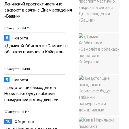
Ленинский проспект частично
закроют в связи с Днём рождения
«Башни»
07 августа
475
8
Новости
«Домик Хоббитов» и «Самолёт в
облаках» появятся в Кайеркане
07 августа
430
9
Новости
Предстоящие выходные в
Норильске будут зябкими,
пасмурными и дождливыми
07 августа
444
10
Общество