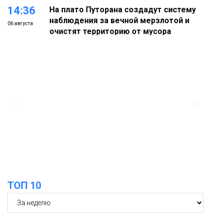
14:36
На плато Путорана создадут систему
наблюдения за вечной мерзлотой и
06 августа
очистят территорию от мусора
Плато
Путорана
13:47
Заполярный транспортный филиал в
Дудинке заасфальтировал 47 тысяч
06 августа
«квадратов» грузовых площадок
Новости
13:10
В Норильске лыжную базу «Оль-Гуль»
закрыли из-за появления медведя
06 августа
Животные
ТОП 10
12:25
Барнаул обошёл Красноярск в
списке городов, откуда приехали
06 августа
норильчане
Проекты