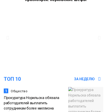
блеснули на «Тайгэйр»
Еда
13:10
Рабочая неделя с 10 по 14 августа
будет солнечной и тёплой
Новости
12:33
Прокуратура проверяет инцидент с
самолётом авиакомпании «Сибирь»
в Норильске
Происшествия
ТОП 10
ЗА НЕДЕЛЮ
1
Общество
Прокуратура Норильска обязала
работодателей выплатить
сотрудникам более миллиона