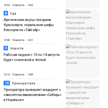
14:32 10 августа
342
8
Еда
Арктические вкусы покорили
Красноярск: норильские шефы
блеснули на «Тайгэйр»
13:58 10 августа
421
9
Новости
Рабочая неделя с 10 по 14 августа
будет солнечной и тёплой
13:10 10 августа
409
10
Происшествия
Прокуратура проверяет инцидент с
самолётом авиакомпании «Сибирь»
в Норильске