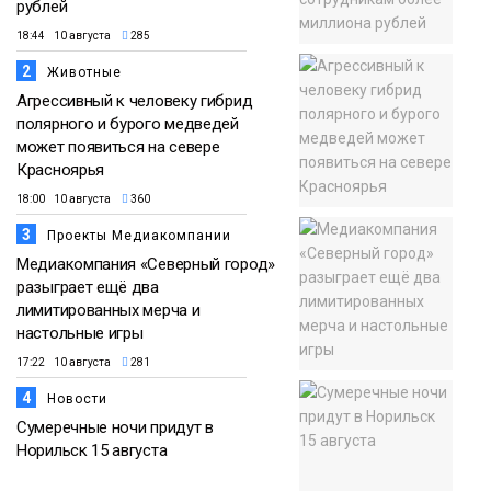
рублей
18:44 10 августа
285
2
Животные
Агрессивный к человеку гибрид
полярного и бурого медведей
может появиться на севере
Красноярья
18:00 10 августа
360
3
Проекты Медиакомпании
Медиакомпания «Северный город»
разыграет ещё два
лимитированных мерча и
настольные игры
17:22 10 августа
281
4
Новости
Сумеречные ночи придут в
Норильск 15 августа