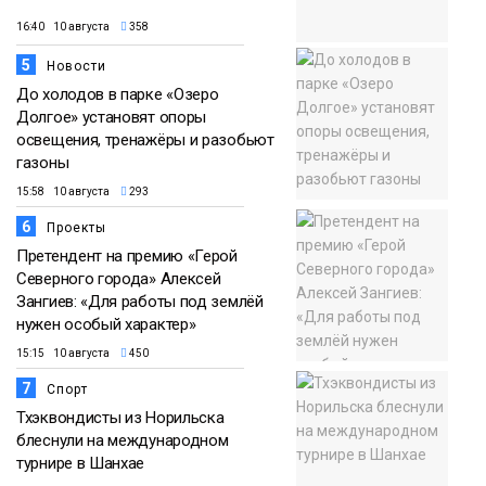
16:40 10 августа
358
5
Новости
До холодов в парке «Озеро
Долгое» установят опоры
освещения, тренажёры и разобьют
газоны
15:58 10 августа
293
6
Проекты
Претендент на премию «Герой
Северного города» Алексей
Зангиев: «Для работы под землёй
нужен особый характер»
15:15 10 августа
450
7
Спорт
Тхэквондисты из Норильска
блеснули на международном
турнире в Шанхае