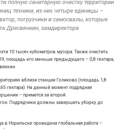
ти полную санитарную очистку территории
иниц техники, из них четыре единицы –
аватор, погрузчики и самосвалы, которые
ита Дресвянкин, замдиректора
зти 10 тысяч кубометров мусора. Также очистить
 19, площадь его меньше предыдущего – 0,8 гектара,
вянкин.
рриториях вблизи станции Голиково (площадь 1,8
,65 гектара). На данный момент подрядная
ершении – примется за второй.
гон. Подрядчики должны завершить уборку до
ода в Норильске проведена глобальная работа –