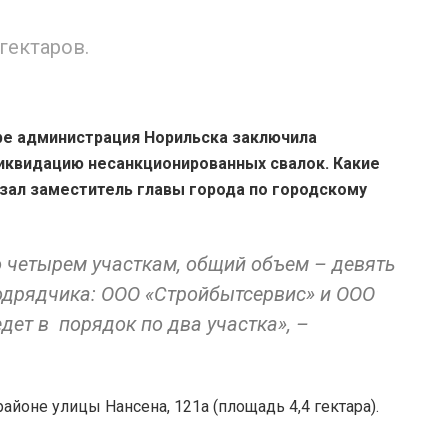
гектаров.
ре администрация Норильска заключила
иквидацию несанкционированных свалок. Какие
азал заместитель главы города по городскому
о четырем участкам, общий объем – девять
подрядчика: ООО «Стройбытсервис» и ООО
ет в порядок по два участка», –
районе улицы Нансена, 121а (площадь 4,4 гектара).