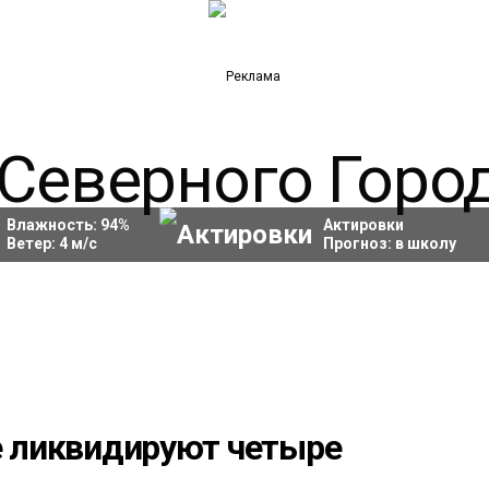
Влажность:
94
%
Актировки
Ветер:
4
м/с
Прогноз:
в школу
е ликвидируют четыре