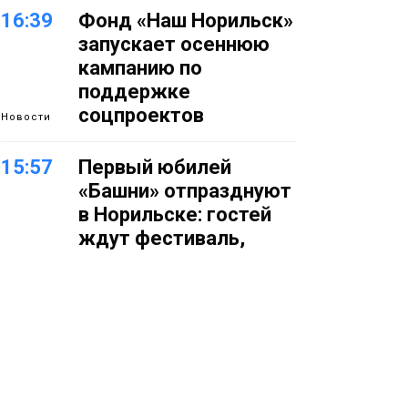
16:39
Фонд «Наш Норильск»
запускает осеннюю
кампанию по
поддержке
соцпроектов
Новости
15:57
Первый юбилей
«Башни» отпразднуют
в Норильске: гостей
ждут фестиваль,
квест и многое другое
Новости
15:15
Как устроено
школьное питание в
Норильске: льготы,
меню и порядок