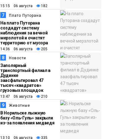
15:15 06 августа
182
7
Плато Путорана
На плато Путорана
создадут систему
наблюдения за вечной
мерзлотой и очистят
территорию от мусора
14:36 06 августа
205
8
Новости
Заполярный
транспортный филиал в
Дудинке
заасфальтировал 47
тысяч «квадратов»
грузовых площадок
13:47 06 августа
210
9
Животные
В Норильске лыжную
базу «Оль-Гуль» закрыли
из-за появления медведя
13:10 06 августа
335