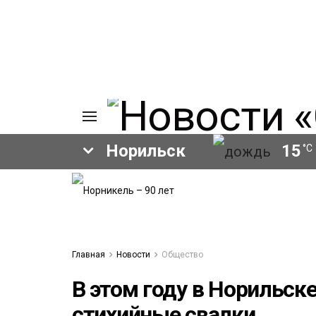
Норильск
15
°C
ИЯ
А
Ы
А
ОВАНИЕ
Главная
Новости
Общество
ОВ
В этом году в Норильск
стихийные свалки