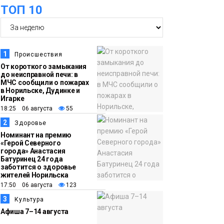
оплаты
Образование
ТОП 10
14:36
На плато Путорана
создадут систему
наблюдения за вечной
1
Происшествия
мерзлотой и очистят
От короткого замыкания
Плато
до неисправной печи: в
территорию от мусора
Путорана
МЧС сообщили о пожарах
в Норильске, Дудинке и
Игарке
13:47
Заполярный
18:25 06 августа
55
транспортный филиал
2
Здоровье
в Дудинке
Номинант на премию
«Герой Северного
заасфальтировал 47
города» Анастасия
Батуринец 24 года
тысяч «квадратов»
заботится о здоровье
грузовых площадок
жителей Норильска
Новости
17:50 06 августа
123
3
Культура
13:10
В Норильске лыжную
Афиша 7–14 августа
базу «Оль-Гуль»