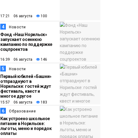
закрыли из-за
появления медведя
Животные
17:21 06 августа
100
4
12:25
Барнаул обошёл
Новости
Фонд «Наш Норильск»
Красноярск в
запускает осеннюю
списке городов,
кампанию по поддержке
соцпроектов
откуда приехали
Проекты
норильчане
16:39 06 августа
146
Медиакомпании
5
Новости
Первый юбилей «Башни»
отпразднуют в
Норильске: гостей ждут
фестиваль, квест и
многое другое
15:57 06 августа
183
6
Образование
Как устроено школьное
питание в Норильске:
льготы, меню и порядок
оплаты