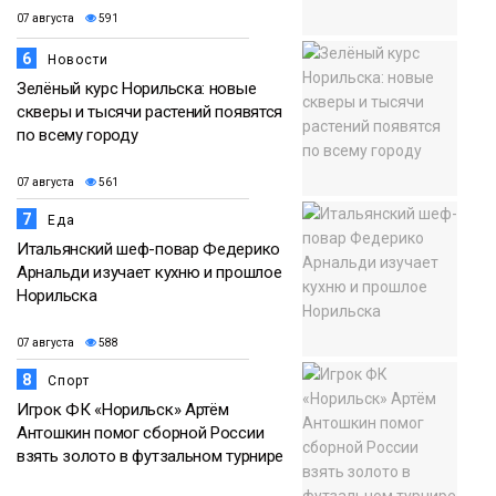
07 августа
591
6
Новости
Зелёный курс Норильска: новые
скверы и тысячи растений появятся
по всему городу
07 августа
561
7
Еда
Итальянский шеф-повар Федерико
Арнальди изучает кухню и прошлое
Норильска
07 августа
588
8
Спорт
Игрок ФК «Норильск» Артём
Антошкин помог сборной России
взять золото в футзальном турнире