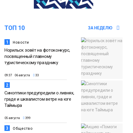
13:11
«Привет из отпуска»: победитель
летнего розыгрыша от «Северного
05 августа
города» получила свой приз
ТОП 10
ЗА НЕДЕЛЮ
Общество
1
Новости
Норильск зовёт на фотоконкурс,
посвященный главному
туристическому празднику
09:37 06 августа
33
2
Синоптики предупредили о ливнях,
граде и шквалистом ветре на юге
Таймыра
05 августа
399
3
Общество