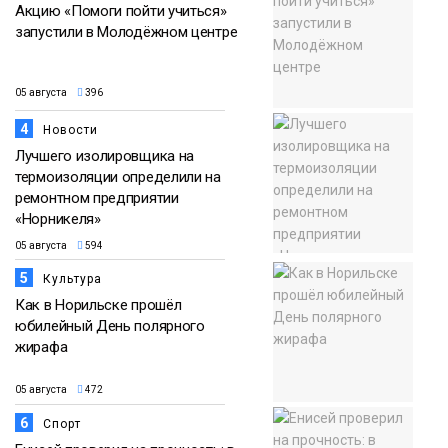
Акцию «Помоги пойти учиться»
запустили в Молодёжном центре
05 августа
396
4
Новости
Лучшего изолировщика на
термоизоляции определили на
ремонтном предприятии
«Норникеля»
05 августа
594
5
Культура
Как в Норильске прошёл
юбилейный День полярного
жирафа
05 августа
472
6
Спорт