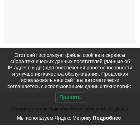
Новости
Этот сайт использует файлы cookies и сервисы
«Морозное дерби» стартует в Норильске 3 сентября
сбора технических данных посетителей (данные об
IP-адресе и др.) для обеспечения работоспособности
05 августа
465
и улучшения качества обслуживания. Продолжая
использовать наш сайт, вы автоматически
соглашаетесь с использованием данных технологий:
Принять
Все права защищены © ООО
«Медиакомпания «Северный
Политика в отношении обработки персональных данных
город». 18+
Мы используем Яндекс Метрику
Подробнее