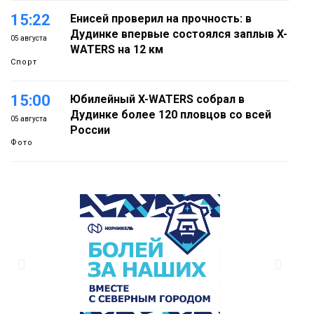
15:22
Енисей проверил на прочность: в
Дудинке впервые состоялся заплыв X-
05 августа
WATERS на 12 км
Спорт
15:00
Юбилейный X-WATERS собрал в
Дудинке более 120 пловцов со всей
05 августа
России
Фото
14:36
Современные и комфортные
гардеробные блоки в АТО «НПТБТ»
05 августа
обустроили по программе «Сделано с
заботой»
Новости
13:58
«Морозное дерби» стартует в
Норильске 3 сентября
05 августа
Новости