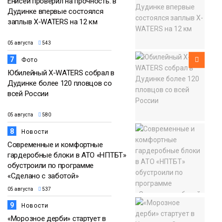
Енисей проверил на прочность: в
Дудинке впервые состоялся
заплыв X-WATERS на 12 км
05 августа
543
7
Фото
Юбилейный X-WATERS собрал в
Дудинке более 120 пловцов со
всей России
05 августа
580
8
Новости
Современные и комфортные
гардеробные блоки в АТО «НПТБТ»
обустроили по программе
«Сделано с заботой»
05 августа
537
9
Новости
«Морозное дерби» стартует в