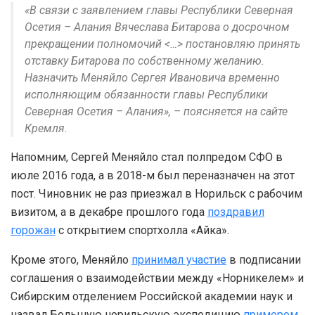
«В связи с заявлением главы Республики Северная
Осетия – Алания Вячеслава Битарова о досрочном
прекращении полномочий <…> постановляю принять
отставку Битарова по собственному желанию.
Назначить Меняйло Сергея Ивановича временно
исполняющим обязанности главы Республики
Северная Осетия – Алания», – поясняется на сайте
Кремля.
Напомним, Сергей Меняйло стал полпредом СФО в
июле 2016 года, а в 2018-м был переназначен на этот
пост. Чиновник не раз приезжал в Норильск с рабочим
визитом, а в декабре прошлого года
поздравил
горожан
с открытием спортхолла «Айка».
Кроме этого, Меняйло
принимал участие
в подписании
соглашения о взаимодействии между «Норникелем» и
Сибирским отделением Российской академии наук и
назвал Большую норильскую экспедицию
примером