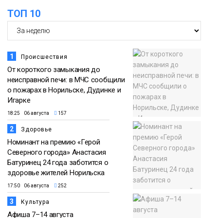
ТОП 10
1
Происшествия
От короткого замыкания до
неисправной печи: в МЧС сообщили
о пожарах в Норильске, Дудинке и
Игарке
18:25 06 августа
157
2
Здоровье
Номинант на премию «Герой
Северного города» Анастасия
Батуринец 24 года заботится о
здоровье жителей Норильска
17:50 06 августа
252
3
Культура
Афиша 7–14 августа