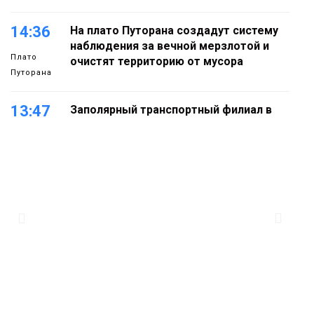
14:36
На плато Путорана создадут систему
наблюдения за вечной мерзлотой и
Плато
очистят территорию от мусора
Путорана
13:47
Заполярный транспортный филиал в
Дудинке заасфальтировал 47 тысяч
«квадратов» грузовых площадок
Новости
13:10
В Норильске лыжную базу «Оль-Гуль»
закрыли из-за появления медведя
Животные
12:25
Барнаул обошёл Красноярск в
списке городов, откуда приехали
Проекты
норильчане
Медиакомпании