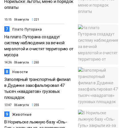
Норильске: льготы, меню и порядок
оплаты
15:15 06 августа
221
7
Плато Путорана
На плато Путорана создадут
систему наблюдения за вечной
мерзлотой и очистят территорию от
мусора
14:36 06 августа
265
8
Новости
Заполярный транспортный филиал
в Дудинке заасфальтировал 47
тысяч «квадратов» грузовых
площадок
13:47 06 августа
255
9
Животные
В Норильске лыжную базу «Оль-