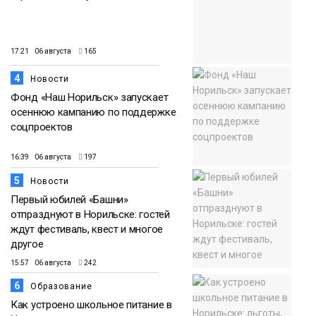
17:21 06 августа
165
4
Новости
Фонд «Наш Норильск» запускает
осеннюю кампанию по поддержке
соцпроектов
16:39 06 августа
197
5
Новости
Первый юбилей «Башни»
отпразднуют в Норильске: гостей
ждут фестиваль, квест и многое
другое
15:57 06 августа
242
6
Образование
Как устроено школьное питание в