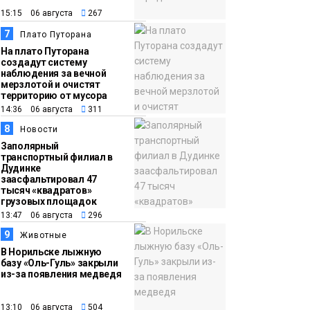
15:15 06 августа
267
7
Плато Путорана
На плато Путорана
создадут систему
наблюдения за вечной
мерзлотой и очистят
территорию от мусора
14:36 06 августа
311
8
Новости
Заполярный
транспортный филиал в
Дудинке
заасфальтировал 47
тысяч «квадратов»
грузовых площадок
13:47 06 августа
296
9
Животные
В Норильске лыжную
базу «Оль-Гуль» закрыли
из-за появления медведя
13:10 06 августа
504