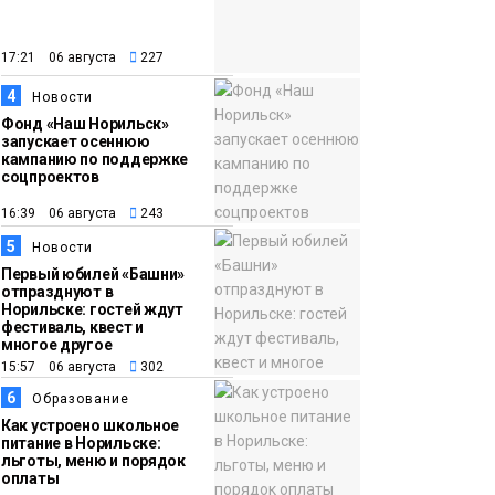
закрыли из-за
появления медведя
Животные
17:21 06 августа
227
4
12:25
Барнаул обошёл
Новости
Фонд «Наш Норильск»
Красноярск в
запускает осеннюю
списке городов,
кампанию по поддержке
соцпроектов
откуда приехали
Проекты
норильчане
16:39 06 августа
243
Медиакомпании
5
Новости
Первый юбилей «Башни»
отпразднуют в
Норильске: гостей ждут
фестиваль, квест и
многое другое
15:57 06 августа
302
6
Образование
Как устроено школьное
питание в Норильске:
льготы, меню и порядок
оплаты