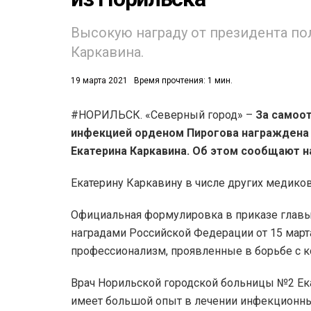
Высокую награду от президента по
Каркавина.
19 марта 2021
Время прочтения: 1 мин.
#НОРИЛЬСК. «Северный город» –
За самоот
53)
инфекцией орденом Пирогова награждена 
558)
Екатерина Каркавина. Об этом сообщают н
Екатерину Каркавину в числе других медико
Официальная формулировка в приказе главы
наградами Российской Федерации от 15 март
профессионализм, проявленные в борьбе с к
Врач Норильской городской больницы №2 Ека
имеет большой опыт в лечении инфекционны