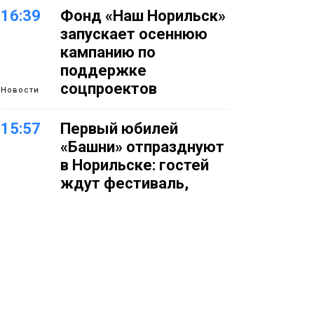
16:39
Фонд «Наш Норильск»
запускает осеннюю
кампанию по
поддержке
соцпроектов
Новости
15:57
Первый юбилей
«Башни» отпразднуют
в Норильске: гостей
ждут фестиваль,
квест и многое другое
Новости
15:15
Как устроено
школьное питание в
Норильске: льготы,
меню и порядок