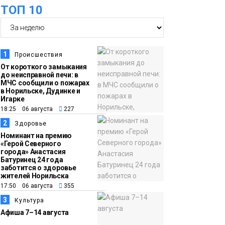
оплаты
Образование
ТОП 10
14:36
На плато Путорана
создадут систему
наблюдения за вечной
1
Происшествия
мерзлотой и очистят
От короткого замыкания
Плато
до неисправной печи: в
территорию от мусора
Путорана
МЧС сообщили о пожарах
в Норильске, Дудинке и
Игарке
13:47
Заполярный
18:25 06 августа
227
транспортный филиал
2
Здоровье
в Дудинке
Номинант на премию
«Герой Северного
заасфальтировал 47
города» Анастасия
Батуринец 24 года
тысяч «квадратов»
заботится о здоровье
грузовых площадок
жителей Норильска
Новости
17:50 06 августа
355
3
Культура
13:10
В Норильске лыжную
Афиша 7–14 августа
базу «Оль-Гуль»