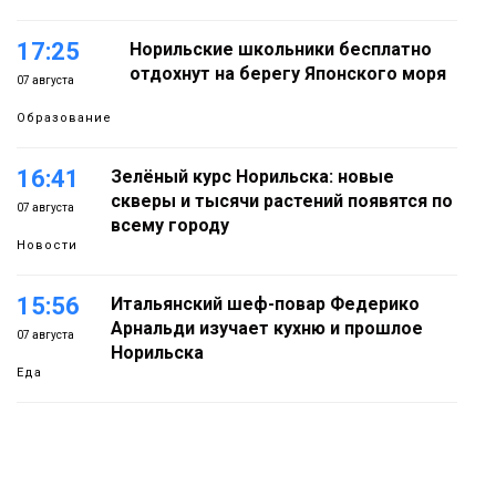
17:25
Норильские школьники бесплатно
отдохнут на берегу Японского моря
07 августа
Образование
16:41
Зелёный курс Норильска: новые
скверы и тысячи растений появятся по
07 августа
всему городу
Новости
15:56
Итальянский шеф-повар Федерико
Арнальди изучает кухню и прошлое
07 августа
Норильска
Еда
15:11
Игрок ФК «Норильск» Артём Антошкин
помог сборной России взять золото в
07 августа
футзальном турнире