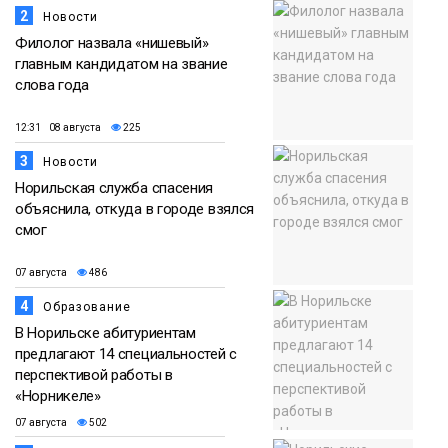
2
Новости
Филолог назвала «нишевый»
главным кандидатом на звание
слова года
12:31 08 августа
225
3
Новости
Норильская служба спасения
объяснила, откуда в городе взялся
смог
07 августа
486
4
Образование
В Норильске абитуриентам
предлагают 14 специальностей с
перспективой работы в
«Норникеле»
07 августа
502