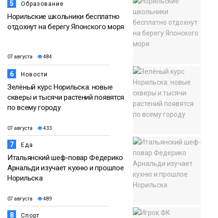
5
Образование
Норильские школьники бесплатно
отдохнут на берегу Японского моря
07 августа
484
6
Новости
Зелёный курс Норильска: новые
скверы и тысячи растений появятся
по всему городу
07 августа
433
7
Еда
Итальянский шеф-повар Федерико
Арнальди изучает кухню и прошлое
Норильска
07 августа
489
8
Спорт