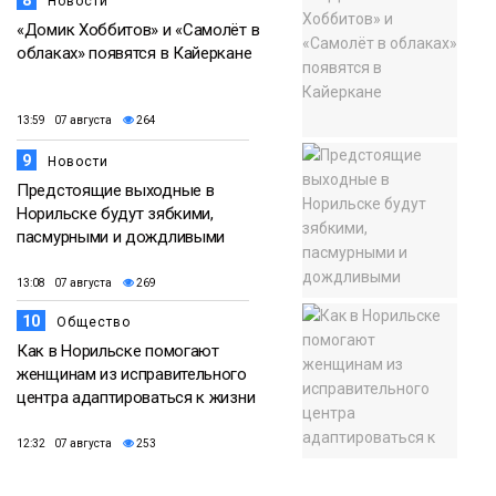
Новости
«Домик Хоббитов» и «Самолёт в
облаках» появятся в Кайеркане
13:59 07 августа
264
9
Новости
Предстоящие выходные в
Норильске будут зябкими,
пасмурными и дождливыми
13:08 07 августа
269
10
Общество
Как в Норильске помогают
женщинам из исправительного
центра адаптироваться к жизни
12:32 07 августа
253