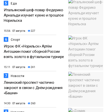
5
Еда
Итальянский шеф-повар Федерико
Арнальди изучает кухню и прошлое
Норильска
15:56 07 августа
227
6
Спорт
Игрок ФК «Норильск» Артём
Антошкин помог сборной России
взять золото в футзальном турнире
15:11 07 августа
241
7
Новости
Ленинский проспект частично
закроют в связи с Днём рождения
«Башни»
14:30 07 августа
260
8