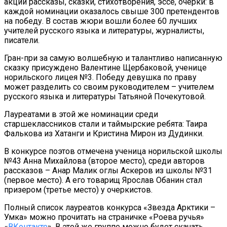
акции рассказы, сказки, стихотворения, эссе, очерки: в
каждой номинации оказалось свыше 300 претендентов
на победу. В состав жюри вошли более 60 лучших
учителей русского языка и литературы, журналисты,
писатели.
Гран-при за самую волшебную и талантливо написанную
сказку присуждено Валентине Щербаковой, ученице
норильского лицея №3. Победу девушка по праву
может разделить со своим руководителем – учителем
русского языка и литературы Татьяной Почекутовой.
Лауреатами в этой же номинации среди
старшеклассников стали и таймырские ребята: Таира
Фалькова из Хатанги и Кристина Мирон из Дудинки.
В конкурсе поэтов отмечена ученица норильской школы
№43 Анна Михайлова (второе место), среди авторов
рассказов – Анар Малик оглы Аскеров из школы №31
(первое место). А его товарищ Ярослав Обанин стал
призером (третье место) у очеркистов.
Полный список лауреатов конкурса «Звезда Арктики –
Умка» можно прочитать на страничке «Роева ручья»
«
ВКонтакте
». В этой же группе можно будет скачать