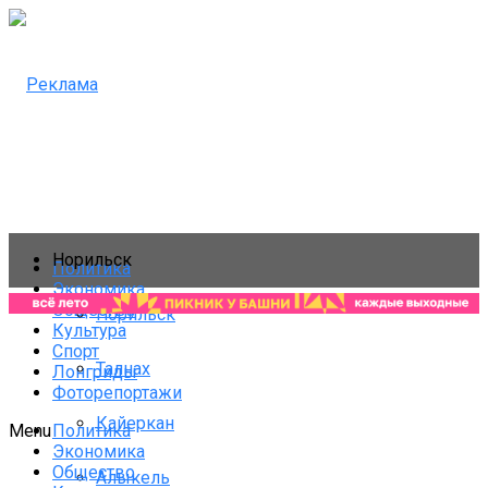
Норильск
Политика
Экономика
Общество
Норильск
Культура
Спорт
Талнах
Лонгриды
Фоторепортажи
Кайеркан
Политика
Menu
Экономика
Общество
Алыкель