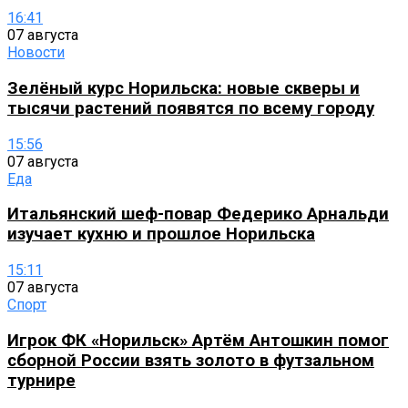
16:41
07 августа
Новости
Зелёный курс Норильска: новые скверы и
тысячи растений появятся по всему городу
15:56
07 августа
Еда
Итальянский шеф-повар Федерико Арнальди
изучает кухню и прошлое Норильска
15:11
07 августа
Спорт
Игрок ФК «Норильск» Артём Антошкин помог
сборной России взять золото в футзальном
турнире