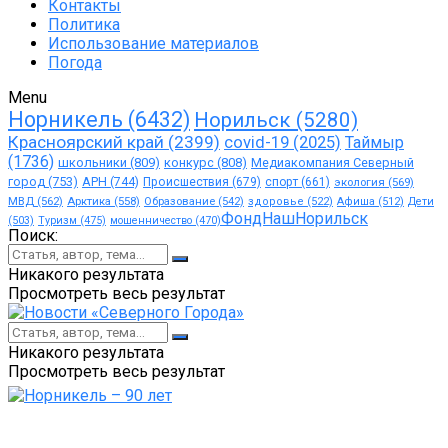
Контакты
Политика
Использование материалов
Погода
Menu
Норникель
(6432)
Норильск
(5280)
Красноярский край
(2399)
covid-19
(2025)
Таймыр
(1736)
школьники
(809)
конкурс
(808)
Медиакомпания Северный
город
(753)
АРН
(744)
Происшествия
(679)
спорт
(661)
экология
(569)
МВД
(562)
Арктика
(558)
Образование
(542)
здоровье
(522)
Афиша
(512)
Дети
ФондНашНорильск
(503)
Туризм
(475)
мошенничество
(470)
Поиск:
Никакого результата
Просмотреть весь результат
Никакого результата
Просмотреть весь результат