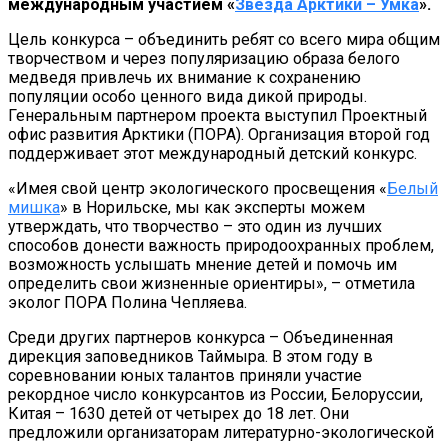
международным участием «
Звезда Арктики – Умка
».
Цель конкурса – объединить ребят со всего мира общим
творчеством и через популяризацию образа белого
медведя привлечь их внимание к сохранению
популяции особо ценного вида дикой природы.
Генеральным партнером проекта выступил Проектный
офис развития Арктики (ПОРА). Организация второй год
поддерживает этот международный детский конкурс.
«Имея свой центр экологического просвещения «
Белый
мишка
» в Норильске, мы как эксперты можем
утверждать, что творчество – это один из лучших
способов донести важность природоохранных проблем,
возможность услышать мнение детей и помочь им
определить свои жизненные ориентиры», – отметила
эколог ПОРА Полина Чепляева.
Среди других партнеров конкурса – Объединенная
дирекция заповедников Таймыра. В этом году в
соревновании юных талантов приняли участие
рекордное число конкурсантов из России, Белоруссии,
Китая – 1630 детей от четырех до 18 лет. Они
предложили организаторам литературно-экологической