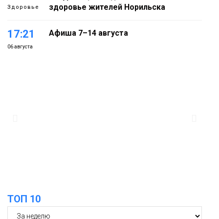
здоровье жителей Норильска
Здоровье
17:21
Афиша 7–14 августа
06 августа
Культура
16:39
Фонд «Наш Норильск» запускает
осеннюю кампанию по поддержке
06 августа
соцпроектов
Новости
15:57
Первый юбилей «Башни» отпразднуют
в Норильске: гостей ждут фестиваль,
06 августа
квест и многое другое
Новости
ТОП 10