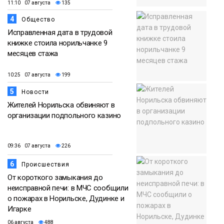
11:10 07 августа
135
4
Общество
Исправленная дата в трудовой
книжке стоила норильчанке 9
месяцев стажа
10:25 07 августа
199
5
Новости
Жителей Норильска обвиняют в
организации подпольного казино
09:36 07 августа
226
6
Происшествия
От короткого замыкания до
неисправной печи: в МЧС сообщили
о пожарах в Норильске, Дудинке и
Игарке
06 августа
488