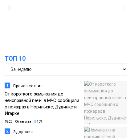
Животные
12:25
Барнаул обошёл Красноярск в
списке городов, откуда приехали
Проекты
норильчане
Медиакомпании
ТОП 10
1
Происшествия
От короткого замыкания до
неисправной печи: в МЧС сообщили
о пожарах в Норильске, Дудинке и
Игарке
18:25 06 августа
109
2
Здоровье