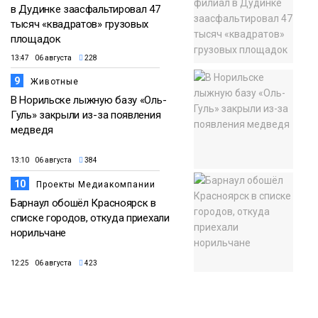
в Дудинке заасфальтировал 47
тысяч «квадратов» грузовых
площадок
13:47 06 августа
228
9
Животные
В Норильске лыжную базу «Оль-
Гуль» закрыли из-за появления
медведя
13:10 06 августа
384
10
Проекты Медиакомпании
Барнаул обошёл Красноярск в
списке городов, откуда приехали
норильчане
12:25 06 августа
423