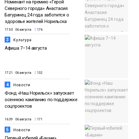
Номинант на премию «Герой
Северного города» Анастасия
Батуринец 24 года заботится о
здоровье жителей Норильска
17:50 06 августа
176
3
Культура
Афиша 7–14 августа
17:21 06 августа
132
4
Новости
Фонд «Наш Норильск» запускает
осеннюю кампанию по поддержке
соцпроектов
16:39 06 августа
171
5
Новости
Первый юбилей «Башни»