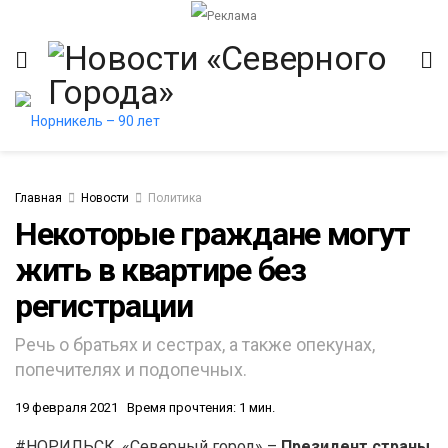
Главная
Новости
Политика
Некоторые граждане могут
жить в квартире без
итет
регистрации
Речь о братьях и сестрах, а также опекунах,
попечителях и подопечных.
19 февраля 2021
Время прочтения: 1 мин.
#НОРИЛЬСК. «Северный город» –
Президент страны