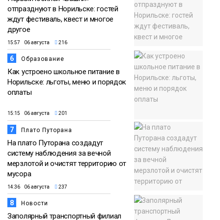
отпразднуют в Норильске: гостей
ждут фестиваль, квест и многое
другое
15:57 06 августа
216
6
Образование
Как устроено школьное питание в
Норильске: льготы, меню и порядок
оплаты
15:15 06 августа
201
7
Плато Путорана
На плато Путорана создадут
систему наблюдения за вечной
мерзлотой и очистят территорию от
мусора
14:36 06 августа
237
8
Новости
Заполярный транспортный филиал