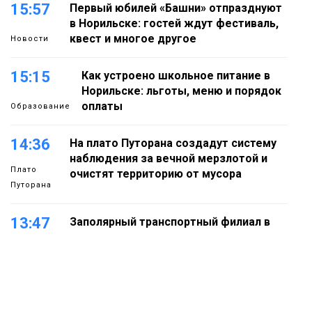
15:57
Первый юбилей «Башни» отпразднуют
в Норильске: гостей ждут фестиваль,
квест и многое другое
Новости
15:15
Как устроено школьное питание в
Норильске: льготы, меню и порядок
оплаты
Образование
14:36
На плато Путорана создадут систему
наблюдения за вечной мерзлотой и
Плато
очистят территорию от мусора
Путорана
13:47
Заполярный транспортный филиал в
Дудинке заасфальтировал 47 тысяч
«квадратов» грузовых площадок
Новости
13:10
В Норильске лыжную базу «Оль-Гуль»
закрыли из-за появления медведя