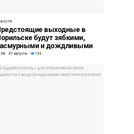
овости
редстоящие выходные в
орильске будут зябкими,
пасмурными и дождливыми
:08 07 августа
133