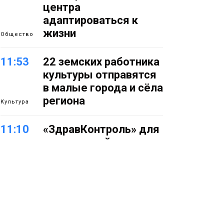
центра
адаптироваться к
жизни
Общество
11:53
22 земских работника
культуры отправятся
в малые города и сёла
региона
Культура
11:10
«ЗдравКонтроль» для
оперативной связи
пациентов с
медучреждениями
запустили в регионе
Здоровье
10:25
Исправленная дата в
трудовой книжке