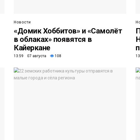
Новости
Н
«Домик Хоббитов» и «Самолёт
П
в облаках» появятся в
Н
Кайеркане
13:59 07 августа
108
13