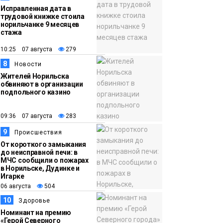
Исправленная дата в
трудовой книжке стоила
норильчанке 9 месяцев
стажа
10:25 07 августа
279
8
Новости
Жителей Норильска
обвиняют в организации
подпольного казино
09:36 07 августа
283
9
Происшествия
От короткого замыкания
до неисправной печи: в
МЧС сообщили о пожарах
в Норильске, Дудинке и
Игарке
06 августа
504
10
Здоровье
Номинант на премию
«Герой Северного