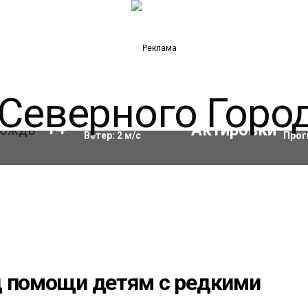
Влажность:
82
%
Акти
14
°C
Ветер:
2
м/с
Прог
д помощи детям с редкими