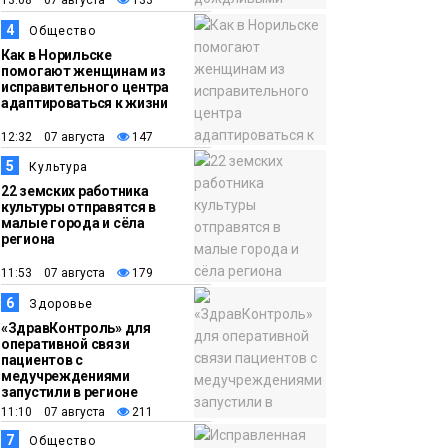
17:50
Номинант на премию
06 августа
«Герой Северного
4
Общество
города» Анастасия
Как в Норильске
помогают женщинам из
Батуринец 24 года
исправительного центра
адаптироваться к жизни
заботится о здоровье
жителей Норильска
12:32 07 августа
147
Здоровье
5
Культура
22 земских работника
культуры отправятся в
малые города и сёла
региона
11:53 07 августа
179
6
Здоровье
«ЗдравКонтроль» для
оперативной связи
пациентов с
медучреждениями
запустили в регионе
11:10 07 августа
211
7
Общество