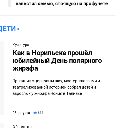
навестил семью, стоящую на профучете
ДЕТИ»
Культура
Как в Норильске прошёл
юбилейный День полярного
жирафа
Праздник с цирковым шоу, мастер-классами и
театрализованной историей собрал детей и
взрослых у жирафа Нония в Талнахе
05 августа
611
Общество