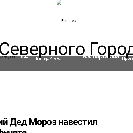
Влажность:
84
%
Акти
12
°C
Ветер:
4
м/с
Прог
ий Дед Мороз навестил
фучете