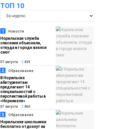
ТОП 10
футзальном турнире
Спорт
14:30
Ленинский проспект
07 августа
частично закроют в
1
Новости
связи с Днём
Норильская служба
спасения объяснила,
рождения «Башни»
Новости
откуда в городе взялся
смог
13:59
«Домик Хоббитов» и
07 августа
439
07 августа
«Самолёт в облаках»
2
Образование
появятся в Кайеркане
Новости
В Норильске
абитуриентам
предлагают 14
13:08
Предстоящие
специальностей с
перспективой работы в
07 августа
выходные в
«Норникеле»
Норильске будут
07 августа
460
зябкими, пасмурными
3
Образование
и дождливыми
Норильские школьники
Новости
бесплатно отдохнут на