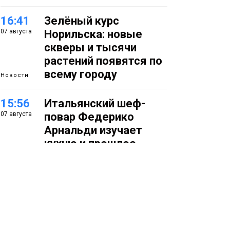
16:41
Зелёный курс
07 августа
Норильска: новые
скверы и тысячи
растений появятся по
всему городу
Новости
15:56
Итальянский шеф-
07 августа
повар Федерико
Арнальди изучает
кухню и прошлое
Норильска
Еда
15:11
Игрок ФК «Норильск»
07 августа
Артём Антошкин
помог сборной России
взять золото в