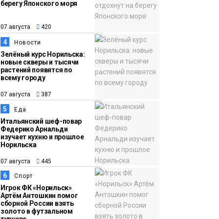
берегу Японского моря
12:32
Как в Норильске
07 августа
помогают женщинам
07 августа
420
из исправительного
4
Новости
центра
Зелёный курс Норильска:
новые скверы и тысячи
адаптироваться к
растений появятся по
жизни
всему городу
Общество
07 августа
387
5
Еда
Итальянский шеф-повар
Федерико Арнальди
изучает кухню и прошлое
Норильска
07 августа
445
6
Спорт
Игрок ФК «Норильск»
Артём Антошкин помог
сборной России взять
золото в футзальном