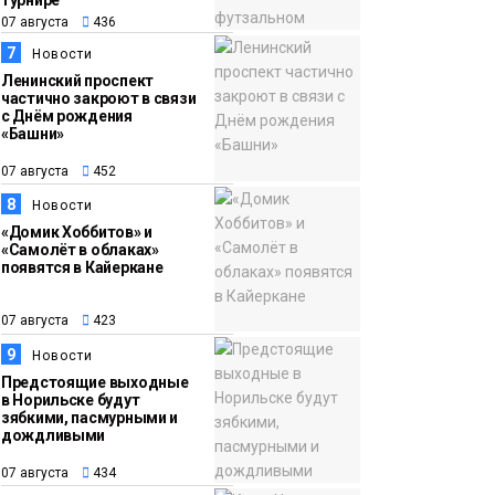
турнире
07 августа
436
7
Новости
Ленинский проспект
частично закроют в связи
с Днём рождения
«Башни»
07 августа
452
8
Новости
«Домик Хоббитов» и
«Самолёт в облаках»
появятся в Кайеркане
07 августа
423
9
Новости
Предстоящие выходные
в Норильске будут
зябкими, пасмурными и
дождливыми
07 августа
434