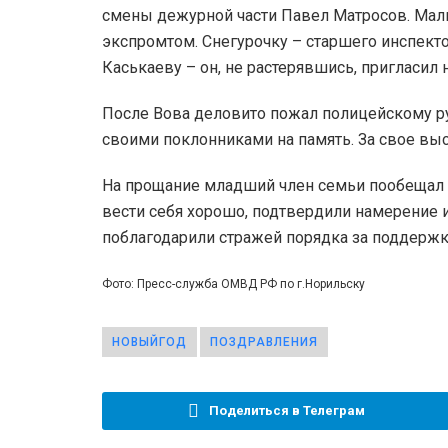
смены дежурной части Павел Матросов. Мал
экспромтом. Снегурочку – старшего инспек
Каськаеву – он, не растерявшись, пригласил
После Вова деловито пожал полицейскому рук
своими поклонниками на память. За свое вы
На прощание младший член семьи пообещал 
вести себя хорошо, подтвердили намерение и
поблагодарили стражей порядка за поддержк
Фото: Пресс-служба ОМВД РФ по г.Норильску
НОВЫЙГОД
ПОЗДРАВЛЕНИЯ
Поделиться в Телеграм