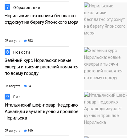
7
Образование
Норильские школьники бесплатно
отдохнут на берегу Японского моря
07 августа
653
8
Новости
Зелёный курс Норильска: новые
скверы и тысячи растений появятся
по всему городу
07 августа
641
9
Еда
Итальянский шеф-повар Федерико
Арнальди изучает кухню и прошлое
Норильска
07 августа
649