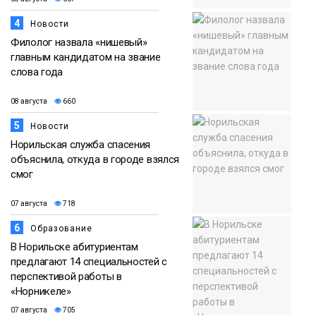
4
Новости
Филолог назвала «нишевый»
главным кандидатом на звание
слова года
08 августа
660
5
Новости
Норильская служба спасения
объяснила, откуда в городе взялся
смог
07 августа
718
6
Образование
В Норильске абитуриентам
предлагают 14 специальностей с
перспективой работы в
«Норникеле»
07 августа
705