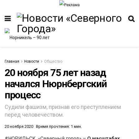
Главная
Новости
Общество
20 ноября 75 лет назад
начался Нюрнбергский
ИТЕТ
процесс
Судили фашизм, признав его преступлением
перед человечеством.
20 ноября 2020
Время прочтения: 1 мин.
#НОРИЛЬСК. «Северный город» –
О масштабах