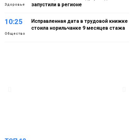
запустили в регионе
Здоровье
10:25
Исправленная дата в трудовой книжке
стоила норильчанке 9 месяцев стажа
Общество
09:36
Жителей Норильска обвиняют в
организации подпольного казино
Новости
18:25
От короткого замыкания до
неисправной печи: в МЧС сообщили
06 августа
о пожарах в Норильске, Дудинке и
Игарке
Происшествия