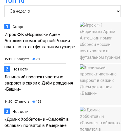
ТОП 10
1
Спорт
Игрок ФК «Норильск» Артём
Антошкин помог сборной России
взять золото в футзальном турнире
15:11 07 августа
70
2
Новости
Ленинский проспект частично
закроют в связи с Днём рождения
«Башни»
14:30 07 августа
125
3
Новости
«Домик Хоббитов» и «Самолёт в
облаках» появятся в Кайеркане