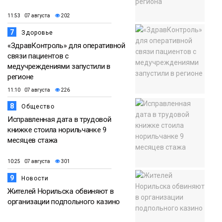
11:53 07 августа
202
7
Здоровье
«ЗдравКонтроль» для оперативной
связи пациентов с
медучреждениями запустили в
регионе
11:10 07 августа
226
8
Общество
Исправленная дата в трудовой
книжке стоила норильчанке 9
месяцев стажа
10:25 07 августа
301
9
Новости
Жителей Норильска обвиняют в
организации подпольного казино