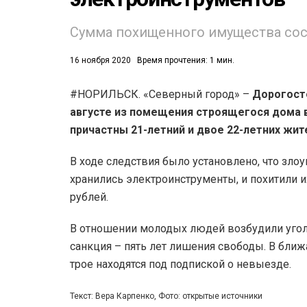
Сумма похищенного имущества сост
16 ноября 2020
Время прочтения: 1 мин.
#НОРИЛЬСК. «Северный город» –
Дорогост
августе из помещения строящегося дома в 
53)
причастны 21-летний и двое 22-летних жи
558)
В ходе следствия было установлено, что зл
хранились электроинструменты, и похитили и
рублей.
В отношении молодых людей возбудили угол
санкция – пять лет лишения свободы. В ближ
трое находятся под подпиской о невыезде.
Текст: Вера Карпенко, Фото: открытые источники