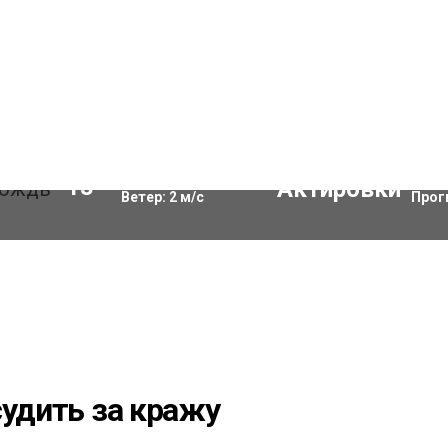
Влажность:
68
%
Акти
13
°C
Ветер:
2
м/с
Прог
судить за кражу