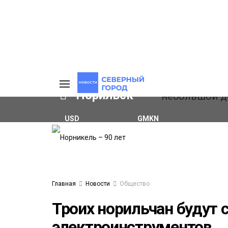
Норильск
USD
GMKN
₽82.17
(+0.93%)
₽124.64
(+0.52%)
ИЯ
А
Ы
А
ОВАНИЕ
Главная
Новости
Общество
ОВ
Троих норильчан будут 
электроинструментов