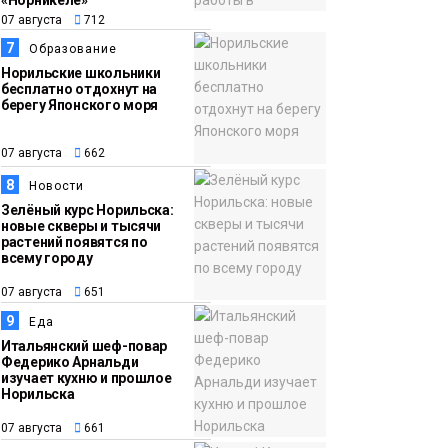
«Норникеле»
07 августа
712
7
Образование
Норильские школьники
бесплатно отдохнут на
берегу Японского моря
07 августа
662
8
Новости
Зелёный курс Норильска:
новые скверы и тысячи
растений появятся по
всему городу
07 августа
651
9
Еда
Итальянский шеф-повар
Федерико Арнальди
изучает кухню и прошлое
Норильска
07 августа
661