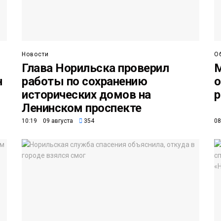
Новости
О
Глава Норильска проверил
М
н
работы по сохранению
о
исторических домов на
р
Ленинском проспекте
10:19 09 августа
354
08