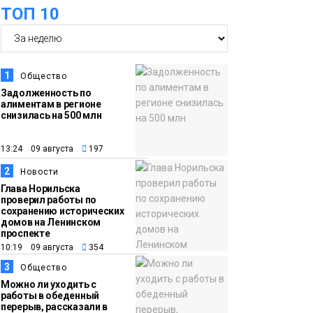
ТОП 10
07 августа
школьники
бесплатно отдохнут
на берегу Японского
моря
Образование
1
Общество
Задолженность по
алиментам в регионе
16:41
Зелёный курс
снизилась на 500 млн
07 августа
Норильска: новые
скверы и тысячи
13:24 09 августа
197
растений появятся по
2
Новости
всему городу
Новости
Глава Норильска
проверил работы по
сохранению исторических
15:56
Итальянский шеф-
домов на Ленинском
проспекте
07 августа
повар Федерико
10:19 09 августа
354
Арнальди изучает
3
Общество
кухню и прошлое
Можно ли уходить с
Норильска
работы в обеденный
Еда
перерыв, рассказали в