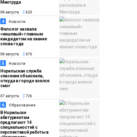
Минтруда
15:11
Игрок ФК «Норильск»
08 августа
620
07 августа
Артём Антошкин
4
Новости
помог сборной России
Филолог назвала
взять золото в
«нишевый» главным
кандидатом на звание
футзальном турнире
Спорт
слова года
08 августа
670
5
Новости
Норильская служба
спасения объяснила,
откуда в городе взялся
смог
07 августа
726
6
Образование
В Норильске
абитуриентам
предлагают 14
специальностей с
перспективой работы в