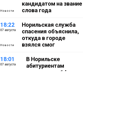
кандидатом на звание
слова года
Новости
18:22
Норильская служба
07 августа
спасения объяснила,
откуда в городе
взялся смог
Новости
18:01
В Норильске
07 августа
абитуриентам
предлагают 14
специальностей с
перспективой
работы в
«Норникеле»
Образование
17:25
Норильские