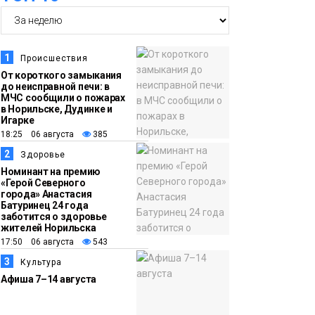
14:36
На плато Путорана
создадут систему
наблюдения за вечной
1
Происшествия
мерзлотой и очистят
От короткого замыкания
Плато
до неисправной печи: в
территорию от мусора
Путорана
МЧС сообщили о пожарах
в Норильске, Дудинке и
Игарке
13:47
Заполярный
18:25 06 августа
385
транспортный филиал
2
Здоровье
в Дудинке
Номинант на премию
«Герой Северного
заасфальтировал 47
города» Анастасия
Батуринец 24 года
тысяч «квадратов»
заботится о здоровье
грузовых площадок
жителей Норильска
Новости
17:50 06 августа
543
3
Культура
13:10
В Норильске лыжную
Афиша 7–14 августа
базу «Оль-Гуль»
закрыли из-за