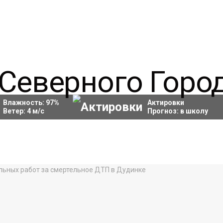
Влажность:
97
%
Актировки
Ветер:
4
м/с
Прогноз:
в школу