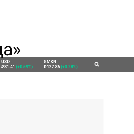
USD
GMKN
₽81.41
(+0.59%)
₽127.86
(+0.28%)