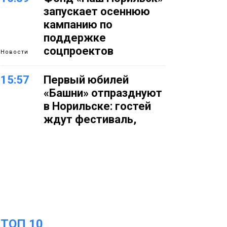
запускает осеннюю
кампанию по
поддержке
соцпроектов
Новости
15:57
Первый юбилей
«Башни» отпразднуют
в Норильске: гостей
ждут фестиваль,
квест и многое другое
Новости
15:15
Как устроено
школьное питание в
Норильске: льготы,
меню и порядок
оплаты
Образование
ТОП 10