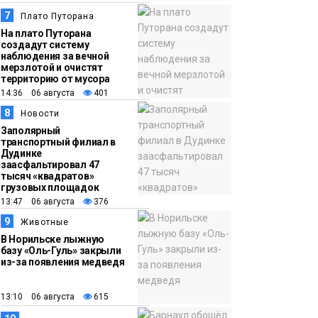
7
Плато Путорана
На плато Путорана
создадут систему
наблюдения за вечной
мерзлотой и очистят
территорию от мусора
14:36 06 августа
401
8
Новости
Заполярный
транспортный филиал в
Дудинке
заасфальтировал 47
тысяч «квадратов»
грузовых площадок
13:47 06 августа
376
9
Животные
В Норильске лыжную
базу «Оль-Гуль» закрыли
из-за появления медведя
13:10 06 августа
615