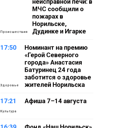
неисправной печи: в
МЧС сообщили о
пожарах в
Норильске,
Дудинке и Игарке
Происшествия
17:50
Номинант на премию
«Герой Северного
города» Анастасия
Батуринец 24 года
заботится о здоровье
жителей Норильска
Здоровье
17:21
Афиша 7–14 августа
Культура
16:39
Фонд «Наш Норильск»