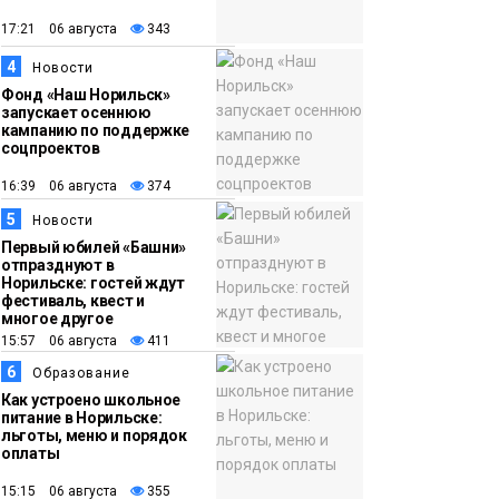
появления медведя
Животные
17:21 06 августа
343
4
12:25
Барнаул обошёл
Новости
Фонд «Наш Норильск»
Красноярск в
запускает осеннюю
списке городов,
кампанию по поддержке
соцпроектов
откуда приехали
Проекты
норильчане
16:39 06 августа
374
Медиакомпании
5
Новости
Первый юбилей «Башни»
отпразднуют в
Норильске: гостей ждут
фестиваль, квест и
многое другое
15:57 06 августа
411
6
Образование
Как устроено школьное
питание в Норильске:
льготы, меню и порядок
оплаты
15:15 06 августа
355