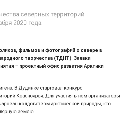
чества северных территорий
бря 2020 года.
оликов, фильмов и фотографий о севере в
ародного творчества (ТДНТ). Заявки
иятия – проектный офис развития Арктики
игена. В Дудинке стартовал конкурс
иторий Красноярья. Для участия в нем организаторы
очарован колдовством арктической природы, кто
олярную землю.