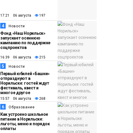
закрыли из-за
появления медведя
Животные
17:21 06 августа
197
4
12:25
Барнаул обошёл
Новости
Фонд «Наш Норильск»
Красноярск в
запускает осеннюю
списке городов,
кампанию по поддержке
соцпроектов
откуда приехали
Проекты
норильчане
16:39 06 августа
215
Медиакомпании
5
Новости
Первый юбилей «Башни»
отпразднуют в
Норильске: гостей ждут
фестиваль, квест и
многое другое
15:57 06 августа
268
6
Образование
Как устроено школьное
питание в Норильске:
льготы, меню и порядок
оплаты