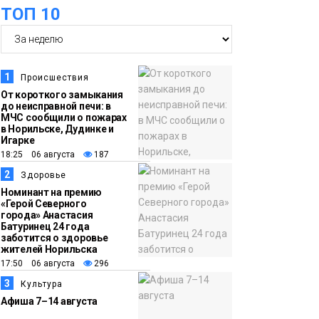
оплаты
Образование
ТОП 10
14:36
На плато Путорана
создадут систему
наблюдения за вечной
1
Происшествия
мерзлотой и очистят
От короткого замыкания
Плато
до неисправной печи: в
территорию от мусора
Путорана
МЧС сообщили о пожарах
в Норильске, Дудинке и
Игарке
13:47
Заполярный
18:25 06 августа
187
транспортный филиал
2
Здоровье
в Дудинке
Номинант на премию
«Герой Северного
заасфальтировал 47
города» Анастасия
Батуринец 24 года
тысяч «квадратов»
заботится о здоровье
грузовых площадок
жителей Норильска
Новости
17:50 06 августа
296
3
Культура
13:10
В Норильске лыжную
Афиша 7–14 августа
базу «Оль-Гуль»