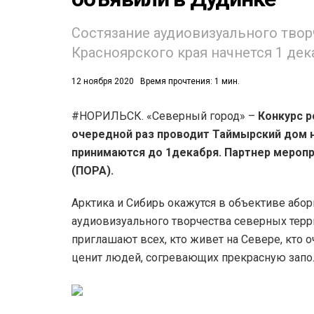
Состязание аудиовизуального твор
Красноярского края начнется 1 дека
12 ноября 2020
Время прочтения: 1 мин.
#НОРИЛЬСК. «Северный город» –
Конкурс р
53)
очередной раз проводит Таймырский дом н
558)
принимаются до 1декабря. Партнер меропр
(ПОРА).
Арктика и Сибирь окажутся в объективе абор
аудиовизуального творчества северных терр
приглашают всех, кто живет на Севере, кто 
ценит людей, согревающих прекрасную зап