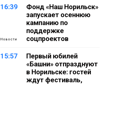
16:39
Фонд «Наш Норильск»
запускает осеннюю
кампанию по
поддержке
соцпроектов
Новости
15:57
Первый юбилей
«Башни» отпразднуют
в Норильске: гостей
ждут фестиваль,
квест и многое другое
Новости
15:15
Как устроено
школьное питание в
Норильске: льготы,
меню и порядок