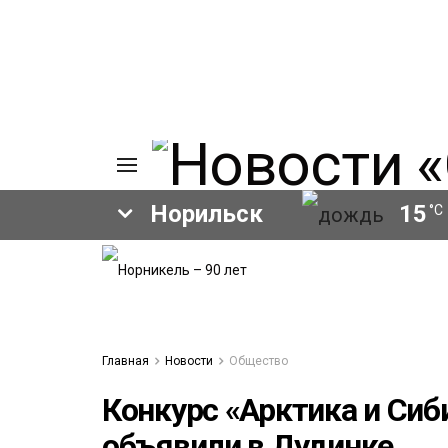
Норильск
15
°C
ИЯ
А
Ы
А
ОВАНИЕ
Главная
Новости
Общество
ОВ
Конкурс «Арктика и Сиб
объявили в Дудинке