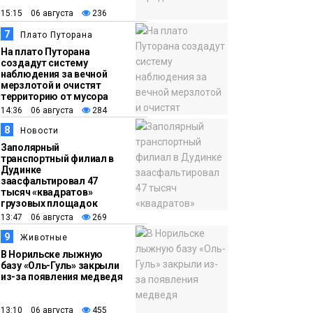
15:15 06 августа
236
7
Плато Путорана
На плато Путорана
создадут систему
наблюдения за вечной
мерзлотой и очистят
территорию от мусора
14:36 06 августа
284
8
Новости
Заполярный
транспортный филиал в
Дудинке
заасфальтировал 47
тысяч «квадратов»
грузовых площадок
13:47 06 августа
269
9
Животные
В Норильске лыжную
базу «Оль-Гуль» закрыли
из-за появления медведя
13:10 06 августа
455