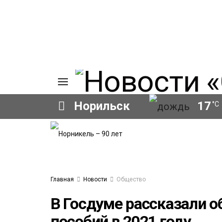
Норильск
17
°C
ИЯ
А
Ы
А
ОВАНИЕ
Главная
Новости
Общество
ОВ
В Госдуме рассказали о
пособий в 2021 году