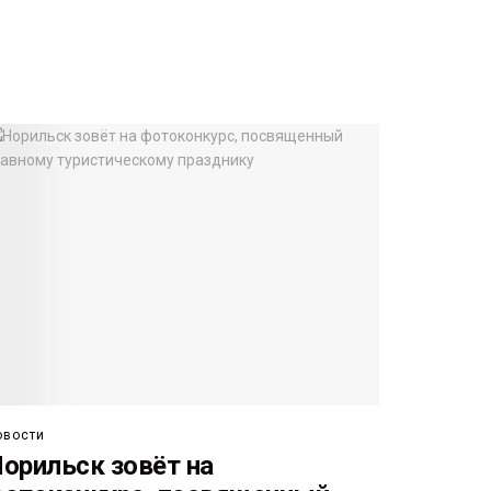
овости
орильск зовёт на