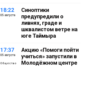
18:22
Синоптики
05 августа
предупредили о
ливнях, граде и
шквалистом ветре на
юге Таймыра
17:37
Акцию «Помоги пойти
05 августа
учиться» запустили в
Молодёжном центре
Общество
16:50
Лучшего
05 августа
изолировщика на
термоизоляции
определили на
ремонтном
предприятии