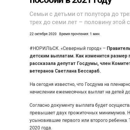
Семьи с детьми от полутора до трех
трех до семи лет – половину этой 
22 октября 2020
Время прочтения: 1 мин.
#НОРИЛЬСК. «Северный город» –
Правител
52)
детским выплатам. Как изменится размер 
558)
рассказала депутат Госдумы, член Комитет
ветеранов Светлана Бессараб.
На сегодня известно, что Госдума на пленар
начислении ежемесячных выплат на детей до 
Согласно документу выплата будет осуществ
превышает двух прожиточных минимумов. На
усыновившие первого или второго ребенка. Т
2020 года.