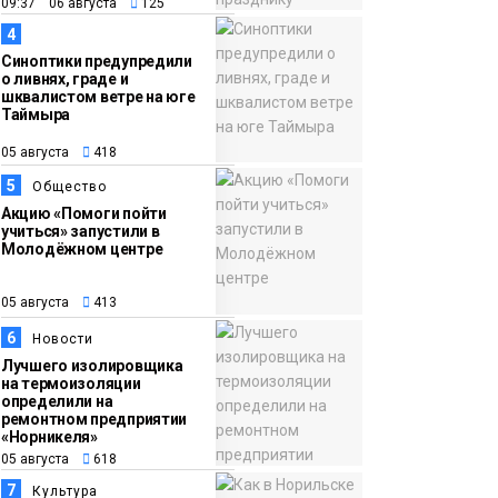
всей России
09:37 06 августа
125
Фото
4
14:36
Современные и
Синоптики предупредили
о ливнях, граде и
05 августа
комфортные
шквалистом ветре на юге
Таймыра
гардеробные блоки в
АТО «НПТБТ»
05 августа
418
обустроили по
5
Общество
программе «Сделано
Акцию «Помоги пойти
учиться» запустили в
с заботой»
Новости
Молодёжном центре
05 августа
413
6
Новости
Лучшего изолировщика
на термоизоляции
определили на
ремонтном предприятии
«Норникеля»
05 августа
618
7
Культура