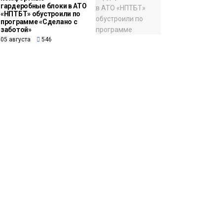
гардеробные блоки в АТО
«НПТБТ» обустроили по
программе «Сделано с
заботой»
05 августа
546