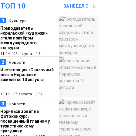
ТОП 10
«Норникеля»
ЗА НЕДЕЛЮ
Новости
1
Культура
16:07
Как в Норильске
Преподаватель
05 августа
прошёл юбилейный
норильской «художки»
День полярного
стала призёром
международного
жирафа
Культура
конкурса
11:04 06 августа
3
2
15:22
Енисей проверил на
Новости
Инсталляция «Сказочный
05 августа
прочность: в Дудинке
лес» в Норильске
впервые состоялся
зажжётся 10 августа
заплыв X-WATERS на
12 км
10:19 06 августа
87
Спорт
3
Новости
Норильск зовёт на
15:00
Юбилейный X-WATERS
фотоконкурс,
05 августа
собрал в Дудинке
посвященный главному
туристическому
более 120 пловцов со
празднику