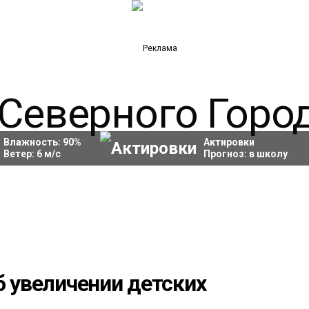
Влажность:
90
%
Актировки
Ветер:
6
м/с
Прогноз:
в школу
б увеличении детских