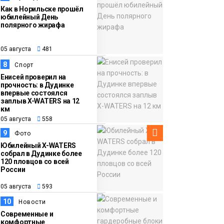
Как в Норильске прошёл
юбилейный День
полярного жирафа
05 августа
481
8
Спорт
Енисей проверил на
прочность: в Дудинке
впервые состоялся
заплыв X-WATERS на 12
км
05 августа
558
9
Фото
Юбилейный X-WATERS
собрал в Дудинке более
120 пловцов со всей
России
05 августа
593
10
Новости
Современные и
комфортные