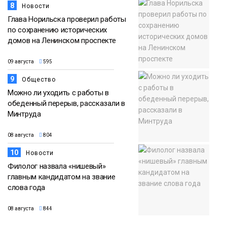
8
Новости
Глава Норильска проверил работы
по сохранению исторических
домов на Ленинском проспекте
09 августа
595
9
Общество
Можно ли уходить с работы в
обеденный перерыв, рассказали в
Минтруда
08 августа
804
10
Новости
Филолог назвала «нишевый»
главным кандидатом на звание
слова года
08 августа
844