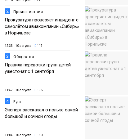
13:10 10 августа
27
2
Происшествия
Прокуратура проверяет инцидент с
самолётом авиакомпании «Сибирь»
в Норильске
12:33 10 августа
117
3
Общество
Правила перевозки групп детей
ужесточат с 1 сентября
11:47 10 августа
136
4
Еда
Эксперт рассказал о пользе самой
большой и сочной ягоды
11:04 10 августа
150