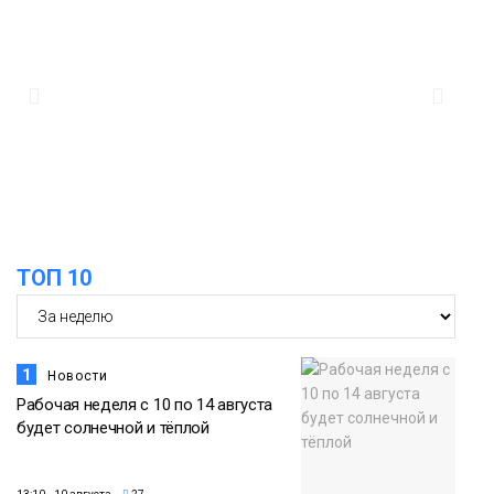
обеденный перерыв, рассказали в
08 августа
Минтруда
Общество
12:31
Филолог назвала «нишевый» главным
кандидатом на звание слова года
08 августа
Новости
ТОП 10
1
Новости
Рабочая неделя с 10 по 14 августа
будет солнечной и тёплой