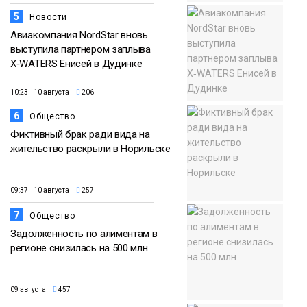
5
Новости
Авиакомпания NordStar вновь
выступила партнером заплыва
X‑WATERS Енисей в Дудинке
10:23 10 августа
206
6
Общество
Фиктивный брак ради вида на
жительство раскрыли в Норильске
09:37 10 августа
257
7
Общество
Задолженность по алиментам в
регионе снизилась на 500 млн
09 августа
457