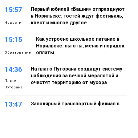
15:57
Первый юбилей «Башни» отпразднуют
в Норильске: гостей ждут фестиваль,
квест и многое другое
Новости
15:15
Как устроено школьное питание в
Норильске: льготы, меню и порядок
оплаты
Образование
14:36
На плато Путорана создадут систему
наблюдения за вечной мерзлотой и
Плато
очистят территорию от мусора
Путорана
13:47
Заполярный транспортный филиал в
Дудинке заасфальтировал 47 тысяч
«квадратов» грузовых площадок
Новости
13:10
В Норильске лыжную базу «Оль-Гуль»