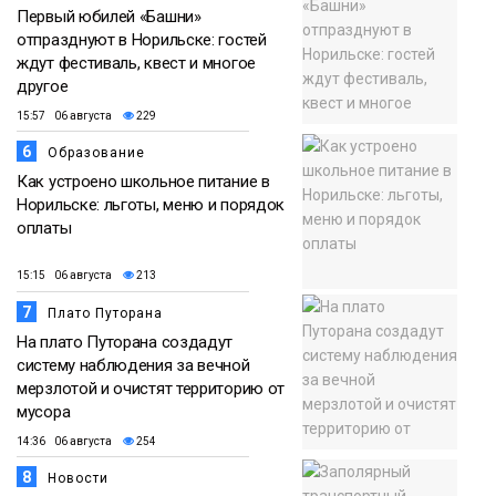
Первый юбилей «Башни»
отпразднуют в Норильске: гостей
ждут фестиваль, квест и многое
другое
15:57 06 августа
229
6
Образование
Как устроено школьное питание в
Норильске: льготы, меню и порядок
оплаты
15:15 06 августа
213
7
Плато Путорана
На плато Путорана создадут
систему наблюдения за вечной
мерзлотой и очистят территорию от
мусора
14:36 06 августа
254
8
Новости