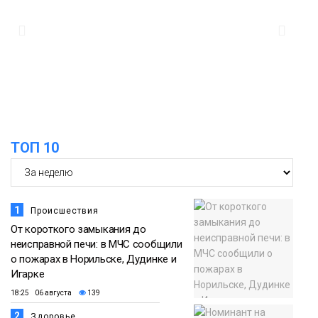
закрыли из-за появления медведя
Животные
12:25
Барнаул обошёл Красноярск в
списке городов, откуда приехали
Проекты
норильчане
Медиакомпании
ТОП 10
1
Происшествия
От короткого замыкания до
неисправной печи: в МЧС сообщили
о пожарах в Норильске, Дудинке и
Игарке
18:25 06 августа
139
2
Здоровье