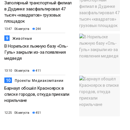
Заполярный транспортный филиал
в Дудинке заасфальтировал 47
тысяч «квадратов» грузовых
площадок
13:47 06 августа
244
9
Животные
В Норильске лыжную базу «Оль-
Гуль» закрыли из-за появления
медведя
13:10 06 августа
411
10
Проекты Медиакомпании
Барнаул обошёл Красноярск в
списке городов, откуда приехали
норильчане
12:25 06 августа
451