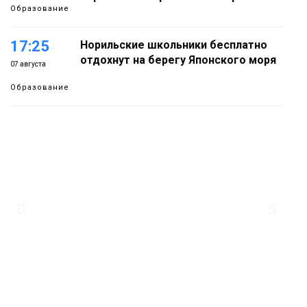
Образование
17:25
Норильские школьники бесплатно
отдохнут на берегу Японского моря
07 августа
Образование
16:41
Зелёный курс Норильска: новые
скверы и тысячи растений появятся по
07 августа
всему городу
Новости
15:56
Итальянский шеф-повар Федерико
Арнальди изучает кухню и прошлое
07 августа
Норильска
Еда
15:11
Игрок ФК «Норильск» Артём Антошкин
помог сборной России взять золото в
07 августа