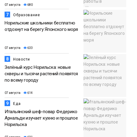
07 августа
680
7
Образование
Норильские школьники бесплатно
отдохнут на берегу Японского моря
07 августа
633
8
Новости
Зелёный курс Норильска: новые
скверы и тысячи растений появятся
по всему городу
07 августа
614
9
Еда
Итальянский шеф-повар Федерико
Арнальди изучает кухню и прошлое
Норильска