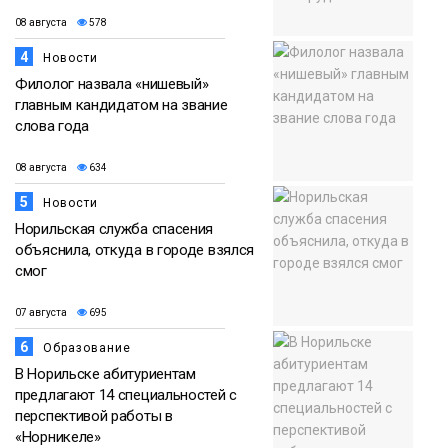
08 августа
578
4
Новости
Филолог назвала «нишевый»
главным кандидатом на звание
слова года
08 августа
634
5
Новости
Норильская служба спасения
объяснила, откуда в городе взялся
смог
07 августа
695
6
Образование
В Норильске абитуриентам
предлагают 14 специальностей с
перспективой работы в
«Норникеле»