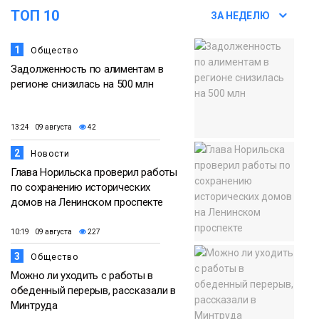
футзальном турнире
ТОП 10
ЗА НЕДЕЛЮ
Спорт
1
Общество
Задолженность по алиментам в
регионе снизилась на 500 млн
13:24 09 августа
42
2
Новости
Глава Норильска проверил работы
по сохранению исторических
домов на Ленинском проспекте
10:19 09 августа
227
3
Общество
Можно ли уходить с работы в
обеденный перерыв, рассказали в
Минтруда